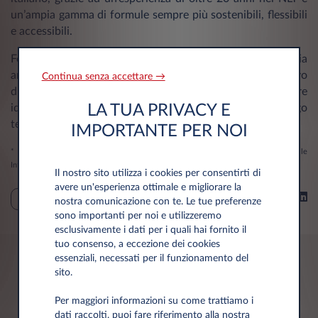
un’ampia gamma di formule sempre più sostenibili, flessibili
e accessibili.
Forte di questi risultati raggiunti nel 2023 e di una strategia
ancora più ambiziosa, Leasys guarda al 2024 con l’obiettivo
Continua senza accettare →
di crescere ulteriormente, ponendosi come l’interlocutore
LA TUA PRIVACY E
ideale per aziende o privati che scelgono il noleggio a lungo
termine come soluzione di mobilità.
IMPORTANTE PER NOI
* Fonte: elaborazione Dataforce sulla base dei dati forniti dal Ministero delle
Infrastrutture e dei Trasporti.
Il nostro sito utilizza i cookies per consentirti di
avere un'esperienza ottimale e migliorare la
Condividi su
PRESS
nostra comunicazione con te. Le tue preferenze
sono importanti per noi e utilizzeremo
esclusivamente i dati per i quali hai fornito il
tuo consenso, a eccezione dei cookies
essenziali, necessati per il funzionamento del
sito.
Potrebbero interessarti anche
Per maggiori informazioni su come trattiamo i
dati raccolti, puoi fare riferimento alla nostra