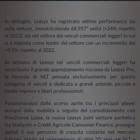
In dettaglio, Leasys ha registrato ottime performance sia
sulle vetture, immatricolando 68.957* unità (+24% rispetto
al 2022), sia nel settore dei veicoli commerciali leggeri in cui
si è imposta come leader del settore con un incremento del
+9,5% rispetto al 2022.
Al primato di Leasys nei veicoli commerciali leggeri ha
contribuito il grande apprezzamento riscosso da Leasys Pro,
la formula di NLT pensata esclusivamente per questa
categoria di veicoli e dedicata a grandi aziende, piccole e
medie imprese e liberi professionisti.
Posizionandosi dallo scorso aprile tra i principali player
europei della mobilità a seguito del consolidamento con
Free2move Lease, la nuova Leasys joint venture paritetica
tra Stellantis e Crédit Agricole Consumer Finance, prosegue
quindi il suo percorso di crescita costante nel mercato
italiano, grazie ad un’esperienza di oltre 20 anni nel NLT e