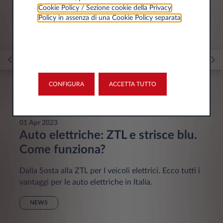
Cookie Policy / Sezione cookie della Privacy
Policy in assenza di una Cookie Policy separata
.
CONFIGURA
ACCETTA TUTTO
01 Apr 2023
Auto elettriche: ZTL e strisce blu.
Come funziona?
Dalla Sosta alla ZTL per I veicoli elettrici. Ecco tutti i
vantaggi per le auto elettriche in Italia.
NEWS