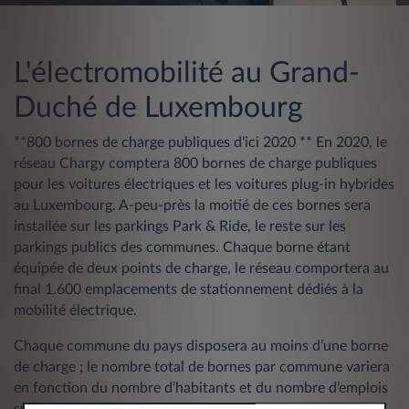
L'électromobilité au Grand-
Duché de Luxembourg
**800 bornes de charge publiques d'ici 2020 ** En 2020, le
réseau Chargy comptera 800 bornes de charge publiques
pour les voitures électriques et les voitures plug-in hybrides
au Luxembourg. A-peu-près la moitié de ces bornes sera
installée sur les parkings Park & Ride, le reste sur les
parkings publics des communes. Chaque borne étant
équipée de deux points de charge, le réseau comportera au
final 1.600 emplacements de stationnement dédiés à la
mobilité électrique.
Chaque commune du pays disposera au moins d’une borne
de charge ; le nombre total de bornes par commune variera
en fonction du nombre d’habitants et du nombre d’emplois
sur chaque territoire. Les bornes seront toujours installées