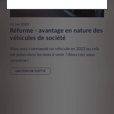
01 Jan 2023
Réforme - avantage en nature des
véhicules de société
Vous avez commandé un véhicule en 2022 ou cela
est prévu dans les mois à venir ? Alors ceci vous
concerne !
GESTION DE FLOTTE