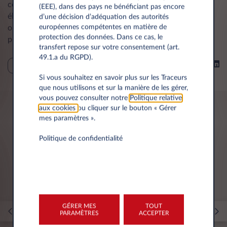
conventionnel dans une place de parking pour voiture
(EEE), dans des pays ne bénéficiant pas encore
électrique, vous risquez une amende de 49 euros. Il est en
d’une décision d’adéquation des autorités
européennes compétentes en matière de
outre possible que votre voiture soit remorquée, une
protection des données. Dans ce cas, le
procédure potentiellement à votre charge.
transfert repose sur votre consentement (art.
49.1.a du RGPD).
Partager sur
CONSEILS
Si vous souhaitez en savoir plus sur les Traceurs
que nous utilisons et sur la manière de les gérer,
vous pouvez consulter notre
Politique relative
aux cookies
ou cliquer sur le bouton « Gérer
mes paramètres ».
Vous pourriez être intéressé par
Politique de confidentialité
GÉRER MES
TOUT
PARAMÈTRES
ACCEPTER