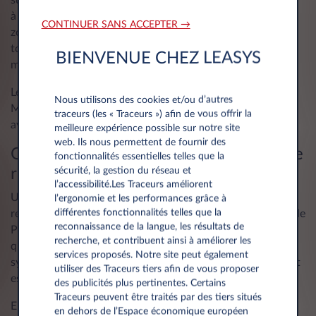
à proximité des points d’intérêts communaux tels que les
CONTINUER SANS ACCEPTER →
zones d’activités, les établissements scolaires, les sites
touristiques, culturels ou sportifs, les commerces, les
BIENVENUE CHEZ LEASYS
mairies ou les administrations.
Le nombre de bornes de recharge augmente sensiblement.
Nous utilisons des cookies et/ou d’autres
Mieux vaut quand même tenir compte de ces éléments
traceurs (les « Traceurs ») afin de vous offrir la
avant de raccorder votre voiture à une borne publique.
meilleure expérience possible sur notre site
web. Ils nous permettent de fournir des
Qui peut se garer à côté d'une borne de
fonctionnalités essentielles telles que la
sécurité, la gestion du réseau et
recharge ?
l’accessibilité.Les Traceurs améliorent
Une place de parking où les voitures électriques peuvent
l’ergonomie et les performances grâce à
différentes fonctionnalités telles que la
recharger est identifiable au symbole de fiche surmontant le
reconnaissance de la langue, les résultats de
P blanc sur fond bleu. Souvent, la place de parking en
recherche, et contribuent ainsi à améliorer les
question est également peinte en bleu ou en vert avec le
services proposés. Notre site peut également
symbole d’une fiche au centre afin de préciser que l'endroit
utiliser des Traceurs tiers afin de vous proposer
est réservé aux voitures électriques.
des publicités plus pertinentes. Certains
Traceurs peuvent être traités par des tiers situés
En garant votre voiture à moteur à combustion
en dehors de l’Espace économique européen