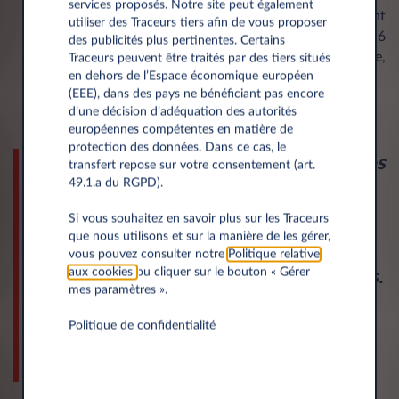
services proposés. Notre site peut également
une expérience client de proximité couvrant
utiliser des Traceurs tiers afin de vous proposer
l’entièreté du territoire luxembourgeois avec ses 6
des publicités plus pertinentes. Certains
concessions automobiles (show-room, après-vente,
Traceurs peuvent être traités par des tiers situés
en dehors de l’Espace économique européen
carrosserie…)
(EEE), dans des pays ne bénéficiant pas encore
d’une décision d’adéquation des autorités
européennes compétentes en matière de
protection des données. Dans ce cas, le
« Avec cette alliance, nous unissons nos
transfert repose sur votre consentement (art.
49.1.a du RGPD).
deux expertises pour proposer à nos
clients une approche complète et
Si vous souhaitez en savoir plus sur les Traceurs
que nous utilisons et sur la manière de les gérer,
personnalisée en matière de
vous pouvez consulter notre
Politique relative
aux cookies
ou cliquer sur le bouton « Gérer
financement de véhicule et de services.
mes paramètres ».
Tout se passera dans l’Univers CAR
Politique de confidentialité
Avenue, garant d’une relation simple,
continue et durable »