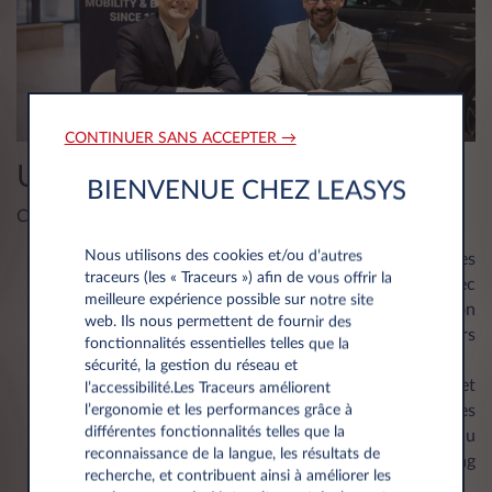
CONTINUER SANS ACCEPTER →
Une offre complète et accessible
BIENVENUE CHEZ LEASYS
CAR Avenue LEASE propose :
Nous utilisons des cookies et/ou d’autres
une large gamme de véhicules, des voitures
traceurs (les « Traceurs ») afin de vous offrir la
particulières aux utilitaires, au meilleur prix et avec
meilleure expérience possible sur notre site
les options d’aménagement et de transformation
web. Ils nous permettent de fournir des
entièrement personnalisables inclus dans les loyers
fonctionnalités essentielles telles que la
mensuels
sécurité, la gestion du réseau et
des solutions de financement flexibles, complètes et
l’accessibilité.Les Traceurs améliorent
sur mesure, conçues pour répondre aux besoins des
l’ergonomie et les performances grâce à
différentes fonctionnalités telles que la
professionnels comme des particuliers allant du
reconnaissance de la langue, les résultats de
leasing opérationnel tous services compris au renting
recherche, et contribuent ainsi à améliorer les
financier avec option d’achat pour les professionnels