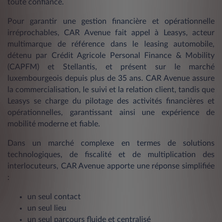
toute confiance.
Pour garantir une gestion financière et opérationnelle
irréprochables, CAR Avenue fait appel à Leasys, acteur
multimarque de référence dans le leasing automobile,
détenu par Crédit Agricole Personal Finance & Mobility
(CAPFM) et Stellantis, et présent sur le marché
luxembourgeois depuis plus de 35 ans. CAR Avenue assure
la commercialisation, le suivi et la relation client, tandis que
Leasys se charge du pilotage des activités financières et
opérationnelles, garantissant ainsi une expérience de
mobilité moderne et fiable.
Dans un marché complexe en termes de solutions
technologiques, de fiscalité et de multiplication des
interlocuteurs, CAR Avenue apporte une réponse simplifiée
:
un seul contact
un seul lieu
un seul parcours fluide et centralisé