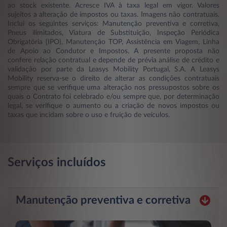
ao stock existente. Acresce IVA à taxa legal em vigor. Valores
sujeitos a alteração de impostos ou taxas. Imagens não contratuais.
Inclui os seguintes serviços: Manutenção preventiva e corretiva,
Pneus ilimitados, Viatura de Substituição, Inspeção Periódica
Obrigatória (IPO), Manutenção TOP, Assistência em Viagem, Linha
de Apoio ao Condutor e Impostos. A presente proposta não
confere relação contratual e depende de prévia análise de crédito e
validação por parte da Leasys Mobility Portugal, S.A. A Leasys
Mobility reserva-se o direito de alterar as condições contratuais
sempre que se verifique uma alteração nos pressupostos sobre os
quais o Contrato foi celebrado e/ou sempre que, por determinação
legal, se verifique o aumento ou a criação de novos impostos ou
taxas que incidam sobre o uso e fruição de veículos.
Serviços incluídos
Manutenção preventiva e corretiva