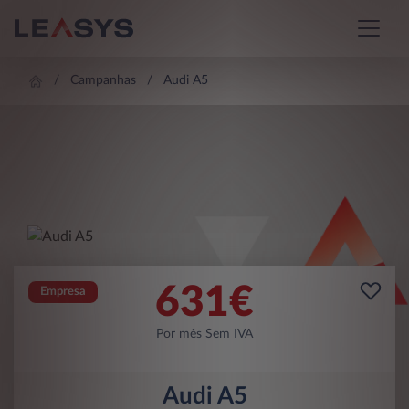
Campanhas
Audi A5
631
€
Empresa
Por mês Sem IVA
Audi A5