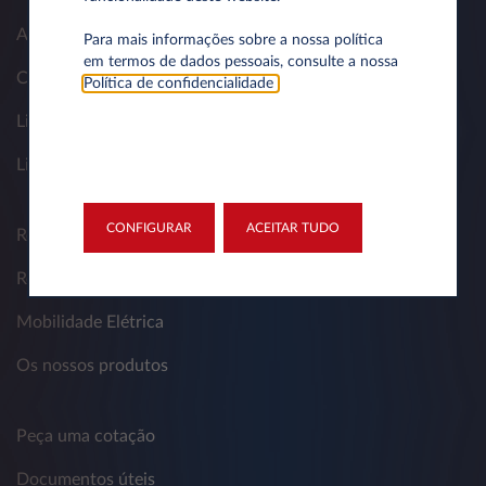
As nossas soluções
Para mais informações sobre a nossa política
em termos de dados pessoais, consulte a nossa
Contactos
Política de confidencialidade
.
Livro de reclamações
Livro de elogios
CONFIGURAR
ACEITAR TUDO
Renting para Empresas
Renting para Particulares
Mobilidade Elétrica
Os nossos produtos
Peça uma cotação
Documentos úteis