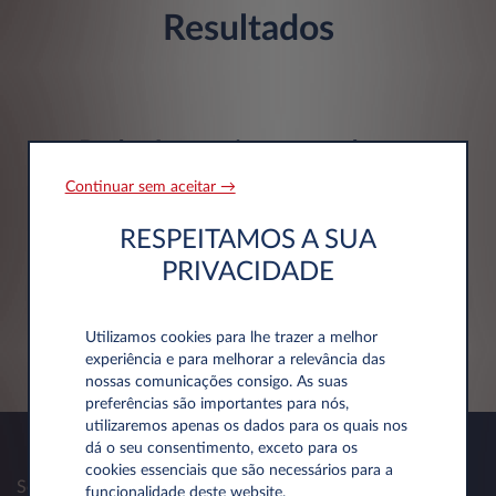
Resultados
Poderá estar interessado em
Continuar sem aceitar →
RESPEITAMOS A SUA
Leapmotor B03X
PRIVACIDADE
BEV Life Pro
DESCUBRA A OFERTA
Utilizamos cookies para lhe trazer a melhor
experiência e para melhorar a relevância das
nossas comunicações consigo. As suas
preferências são importantes para nós,
utilizaremos apenas os dados para os quais nos
dá o seu consentimento, exceto para os
cookies essenciais que são necessários para a
Sobre nós
funcionalidade deste website.