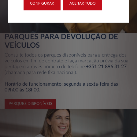
CONFIGURAR
ACEITAR TUDO
PARQUES PARA DEVOLUÇÃO DE
VEÍCULOS
Consulte todos os parques disponíveis para a entrega dos
veículos em fim de contrato e faça marcação prévia da sua
peritagem através número de telefone:
+351 21 896 31 27
(chamada para rede fixa nacional).
Horário de funcionamento: segunda a sexta-feira das
09h00 às 18h00.
PARQUES DISPONÍVEIS