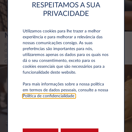
RESPEITAMOS A SUA
PRIVACIDADE
Utilizamos cookies para lhe trazer a melhor
MARCAS DE PNEUS AUTORIZADAS
experiência e para melhorar a relevância das
nossas comunicações consigo. As suas
Relembramos as marcas de pneus autorizadas para a
preferências são importantes para nós,
devolução do seu veículo: Michelin, Kleber, BF Goodrich,
utilizaremos apenas os dados para os quais nos
Bridgestone, Firestone, Pirelli, Continental, Dunlop,
dá o seu consentimento, exceto para os
Goodyear, Hankook.
cookies essenciais que são necessários para a
funcionalidade deste website.
Para mais informações sobre a nossa política
em termos de dados pessoais, consulte a nossa
Política de confidencialidade
.