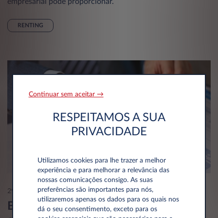
empresarial pode proporcionar.
RENTING
Continuar sem aceitar →
RESPEITAMOS A SUA
PRIVACIDADE
Utilizamos cookies para lhe trazer a melhor
experiência e para melhorar a relevância das
nossas comunicações consigo. As suas
preferências são importantes para nós,
29 Aug 2025
utilizaremos apenas os dados para os quais nos
Benefícios fiscais do renting
dá o seu consentimento, exceto para os