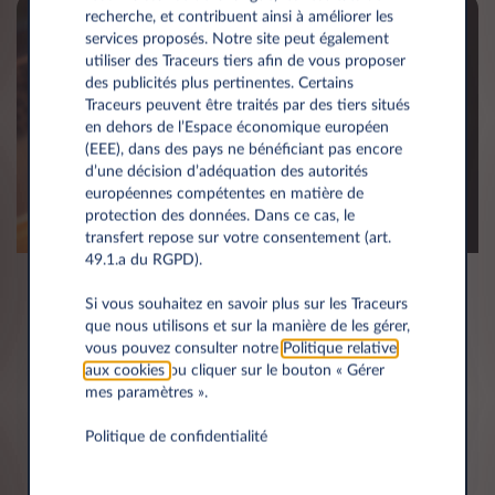
recherche, et contribuent ainsi à améliorer les
services proposés. Notre site peut également
utiliser des Traceurs tiers afin de vous proposer
des publicités plus pertinentes. Certains
Traceurs peuvent être traités par des tiers situés
en dehors de l’Espace économique européen
(EEE), dans des pays ne bénéficiant pas encore
d’une décision d’adéquation des autorités
européennes compétentes en matière de
protection des données. Dans ce cas, le
transfert repose sur votre consentement (art.
49.1.a du RGPD).
Contactez-nous
Si vous souhaitez en savoir plus sur les Traceurs
que nous utilisons et sur la manière de les gérer,
Contactez-nous pour une offre sur mesure. Nos
vous pouvez consulter notre
Politique relative
experts sont à votre écoute pour répondre à toutes
aux cookies
ou cliquer sur le bouton « Gérer
vos questions.
mes paramètres ».
Politique de confidentialité
CONTACTEZ-NOUS MAINTENANT