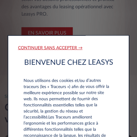
des avantages du leasing opérationnel avec
Leasys PRO.
EN SAVOIR PLUS
CONTINUER SANS ACCEPTER →
BIENVENUE CHEZ LEASYS
Nous utilisons des cookies et/ou d’autres
traceurs (les « Traceurs ») afin de vous offrir la
meilleure expérience possible sur notre site
SERVICES
web. Ils nous permettent de fournir des
Comment pouvons-nous
fonctionnalités essentielles telles que la
sécurité, la gestion du réseau et
vous aider?
l’accessibilité.Les Traceurs améliorent
l’ergonomie et les performances grâce à
différentes fonctionnalités telles que la
reconnaissance de la langue, les résultats de