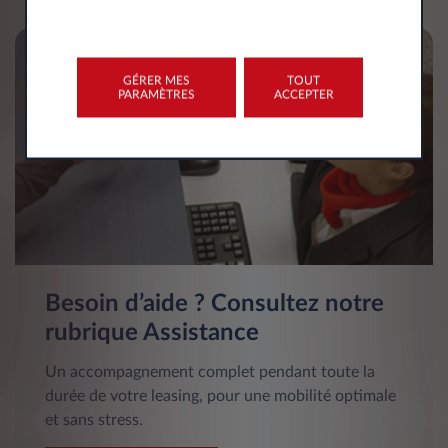
GÉRER MES
TOUT
PARAMÈTRES
ACCEPTER
Besoin d’aide ? Consultez notre
rubrique Assistance
Un accompagnement complet pendant toute la
durée de votre leasing, pour une mobilité optimale
et sans stress.