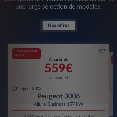
une large sélection de modèles.
Nos offres
Professionnels
et PME
Pr
À partir de
et
559€
par mois HT
Peugeot 3008
Allure Business 157 kW
50.000 km
60 mois
Électrique
0 g/km