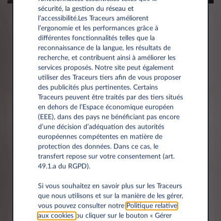
sécurité, la gestion du réseau et
l’accessibilité.Les Traceurs améliorent
l’ergonomie et les performances grâce à
différentes fonctionnalités telles que la
Aucune charge de
reconnaissance de la langue, les résultats de
propriété
recherche, et contribuent ainsi à améliorer les
services proposés. Notre site peut également
utiliser des Traceurs tiers afin de vous proposer
des publicités plus pertinentes. Certains
Traceurs peuvent être traités par des tiers situés
en dehors de l’Espace économique européen
(EEE), dans des pays ne bénéficiant pas encore
Aucune dépense
d’une décision d’adéquation des autorités
imprévue
européennes compétentes en matière de
protection des données. Dans ce cas, le
transfert repose sur votre consentement (art.
49.1.a du RGPD).
Si vous souhaitez en savoir plus sur les Traceurs
Aucun risque de
que nous utilisons et sur la manière de les gérer,
vous pouvez consulter notre
Politique relative
dévaluation
aux cookies
ou cliquer sur le bouton « Gérer