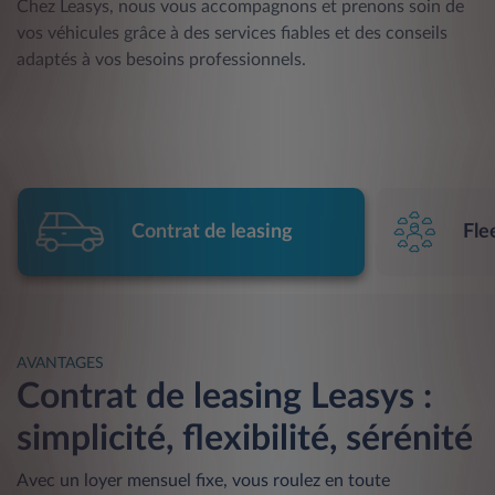
Chez Leasys, nous vous accompagnons et prenons soin de
vos véhicules grâce à des services fiables et des conseils
adaptés à vos besoins professionnels.
Contrat de leasing
Fle
AVANTAGES
Contrat de leasing Leasys :
simplicité, flexibilité, sérénité
Avec un loyer mensuel fixe, vous roulez en toute