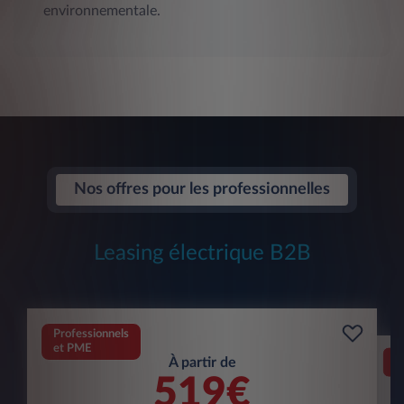
environnementale.
Nos offres pour les professionnelles
Leasing électrique B2B
Professionnels
et PME
Pr
À partir de
et
519€