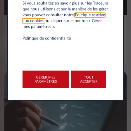
Si vous souhaitez en savoir plus sur les Traceurs
que nous utilisons et sur la manière de les gérer,
vous pouvez consulter notre
Politique relative
aux cookies
ou cliquer sur le bouton « Gérer
PHEV Connect
mes paramètres ».
Ce service vous permet d'analyser votre
Politique de confidentialité
comportement de roulage en mode hybride ou
électrique afin d'optimiser votre consommation.
GÉRER MES
TOUT
PARAMÈTRES
ACCEPTER