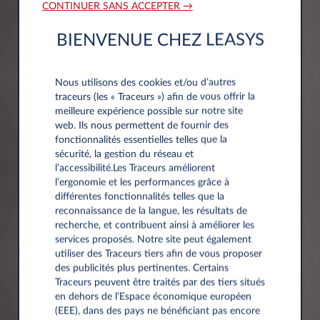
CONTINUER SANS ACCEPTER →
BIENVENUE CHEZ LEASYS
Plancher
en chlorure de polyvinyle - PVC
Nous utilisons des cookies et/ou d’autres
traceurs (les « Traceurs ») afin de vous offrir la
meilleure expérience possible sur notre site
web. Ils nous permettent de fournir des
fonctionnalités essentielles telles que la
sécurité, la gestion du réseau et
l’accessibilité.Les Traceurs améliorent
l’ergonomie et les performances grâce à
différentes fonctionnalités telles que la
Module
reconnaissance de la langue, les résultats de
Composé de bacs de confinement avec des séparateurs et des
recherche, et contribuent ainsi à améliorer les
portes à rabat pour optimiser le compartiment de chargement.
services proposés. Notre site peut également
utiliser des Traceurs tiers afin de vous proposer
des publicités plus pertinentes. Certains
Traceurs peuvent être traités par des tiers situés
en dehors de l’Espace économique européen
(EEE), dans des pays ne bénéficiant pas encore