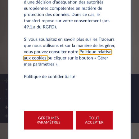
d’une décision d’adéquation des autorités
européennes compétentes en matière de
protection des données. Dans ce cas, le
Étagère avec rail latéral
transfert repose sur votre consentement (art.
Étagère en acier avec couvercle
49.1.a du RGPD).
Si vous souhaitez en savoir plus sur les Traceurs
que nous utilisons et sur la manière de les gérer,
EN SAVOIR PLUS
vous pouvez consulter notre
Politique relative
aux cookies
ou cliquer sur le bouton « Gérer
mes paramètres ».
Politique de confidentialité
GÉRER MES
TOUT
PARAMÈTRES
ACCEPTER