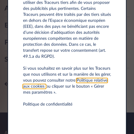
utiliser des Traceurs tiers afin de vous proposer
Assistance routière
des publicités plus pertinentes. Certains
Traceurs peuvent être traités par des tiers situés
en dehors de l’Espace économique européen
Entretien de votre véhicule
(EEE), dans des pays ne bénéficiant pas encore
d’une décision d’adéquation des autorités
européennes compétentes en matière de
Pneus
protection des données. Dans ce cas, le
transfert repose sur votre consentement (art.
49.1.a du RGPD).
Sinistre
Si vous souhaitez en savoir plus sur les Traceurs
que nous utilisons et sur la manière de les gérer,
vous pouvez consulter notre
Politique relative
Tous les sujets
aux cookies
ou cliquer sur le bouton « Gérer
mes paramètres ».
Politique de confidentialité
A propos de nous