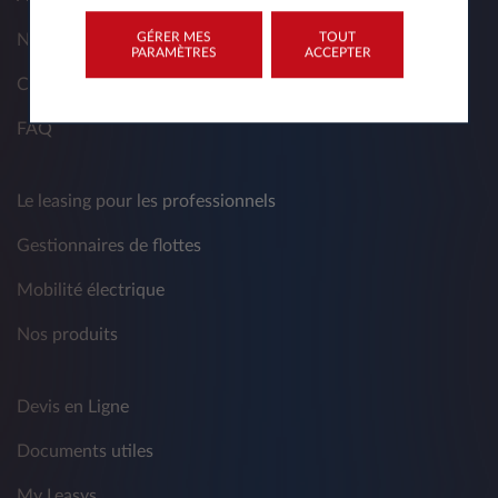
GÉRER MES
TOUT
Nos solutions
PARAMÈTRES
ACCEPTER
Contacts
FAQ
Le leasing pour les professionnels
Gestionnaires de flottes
Mobilité électrique
Nos produits
Devis en Ligne
Documents utiles
My Leasys