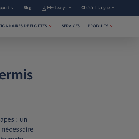
upport
Blog
My-Leasys
Choisir la langue
TIONNAIRES DE FLOTTES
SERVICES
PRODUITS
permis
apes : un
 nécessaire