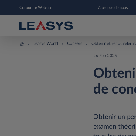
Corporate Website
A propos de nous
Leasys World
Conseils
Obtenir et renouveler v
26 Feb 2025
Obteni
de con
Obtenir un per
examen théoriq