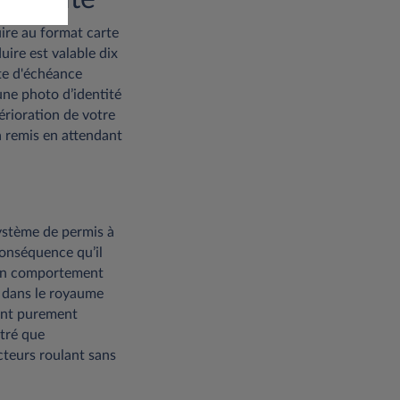
ire au format carte
ire est valable dix
ate d'échéance
une photo d’identité
térioration de votre
 remis en attendant
système de permis à
conséquence qu’il
r un comportement
t dans le royaume
sont purement
tré que
cteurs roulant sans