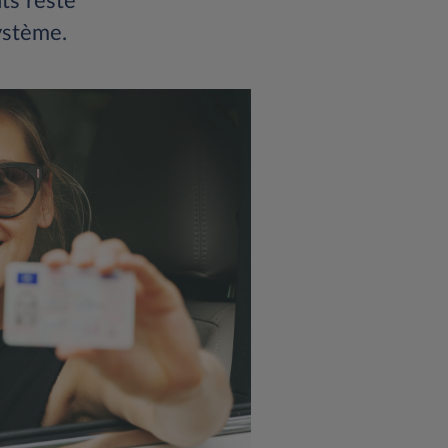
nts reste
système.