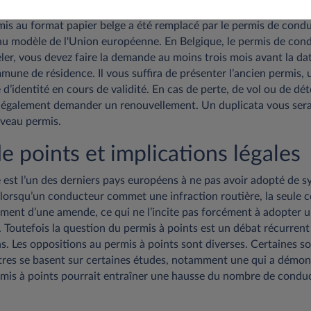
mis au format papier belge a été remplacé par le permis de condu
u modèle de l'Union européenne. En Belgique, le permis de condu
ler, vous devez faire la demande au moins trois mois avant la d
une de résidence. Il vous suffira de présenter l’ancien permis, 
 d’identité en cours de validité. En cas de perte, de vol ou de dé
 également demander un renouvellement. Un duplicata vous sera
uveau permis.
 points et implications légales
 est l’un des derniers pays européens à ne pas avoir adopté de 
 lorsqu’un conducteur commet une infraction routière, la seule 
aiement d’une amende, ce qui ne l’incite pas forcément à adopte
e. Toutefois la question du permis à points est un débat récurren
s. Les oppositions au permis à points sont diverses. Certaines 
utres se basent sur certaines études, notamment une qui a démon
ermis à points pourrait entraîner une hausse du nombre de condu