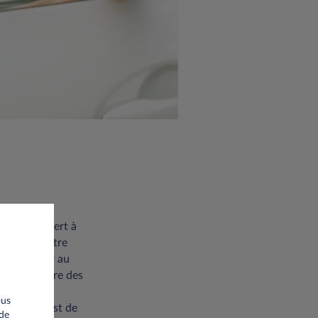
et examen sert à
 dans un centre
e et obtenir au
le de prendre des
ous
passer un test de
 de