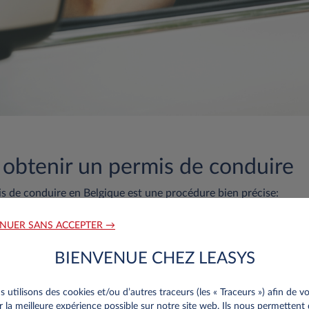
btenir un permis de conduire
is de conduire en Belgique est une procédure bien précise:
ique
: La première étape consiste à passer l'examen théorique. C
NUER SANS ACCEPTER →
 futur conducteur maîtrise le code de la route. Il doit être passé
. Pour le réussir, il faut répondre à 50 questions à choix multipl
BIENVENUE CHEZ LEASYS
s réponses. Pour se préparer à passer cet examen, il est possib
 auto-école ou de s’entraîner en ligne.
 utilisons des cookies et/ou d’autres traceurs (les « Traceurs ») afin de v
ption des risques
: Depuis juillet 2018, le futur conducteur doit 
ir la meilleure expérience possible sur notre site web. Ils nous permettent