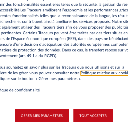
 risques avant d'obtenir le permis provisoire ou de passer l'exam
nir des fonctionnalités essentielles telles que la sécurité, la gestion du ré
fier que le candidat est capable d’évaluer les dangers potentiels.
’accessibilité.Les Traceurs améliorent l’ergonomie et les performances grâc
 à la conduite
: Une fois l'examen théorique en poche et le test 
érentes fonctionnalités telles que la reconnaissance de la langue, les résult
echerche, et contribuent ainsi à améliorer les services proposés. Notre sit
, le candidat doit suivre des cours de conduite. La filière la plus 
 également utiliser des Traceurs tiers afin de vous proposer des publicité
s une auto-école. Vous suivrez au moins 20 heures de cours et l’é
 pertinentes. Certains Traceurs peuvent être traités par des tiers situés en
 d’enseignement pratique
.
rs de l’Espace économique européen (EEE), dans des pays ne bénéfician
que
: Vous pouvez ensuite passer l'examen pratique afin d’évaluer
encore d’une décision d’adéquation des autorités européennes compéte
a route. Si vous réussissez, vous obtiendrez un permis provisoire
atière de protection des données. Dans ce cas, le transfert repose sur v
 de conduire sous certaines conditions.
entement (art. 49.1.a du RGPD).
if
: Après une période d'apprentissage avec le permis provisoire, i
ous souhaitez en savoir plus sur les Traceurs que nous utilisons et sur la
rmis de conduire définitif, à condition que les restrictions fixées
ère de les gérer, vous pouvez consulter notre
Politique relative aux cook
nt été respectées.
liquer sur le bouton « Gérer mes paramètres ».
l est aussi possible de passer son permis en filière libre. Cette op
e succès en Belgique. Dans le cadre de cette filière, vous devez
tique de confidentialité
 pendant votre apprentissage. Ces guides doivent suivre une fo
 Après une période d’apprentissage pendant laquelle vous pouve
 votre guide, vous pouvez passer un examen pratique qui vous p
e conduire définitif.
GÉRER MES PARAMÈTRES
TOUT ACCEPTER
ement du permis de conduire et 