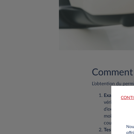
Comment o
L’obtention du perm
Examen théor
CONTI
vérifier que le
d’examen agréé
moins 41 bonne
cours dans une
Nous
Test de perce
offr