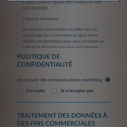
à Turin, Corso G. Agnelli 200, numéro de TVA
06714021000.
1) But du traitement
Les données personnelles recueillies lors du
remplissage de ce formulaire en ligne seront
utilisées exclusivement pour vous contacter au
sujet de la demande que vous avez envoyée.
POLITIQUE DE
La fourniture des données demandées aux fins
CONFIDENTIALITÉ
visées au présent point est nécessaire pour le
contact que vous avez demandé, et tout refus
de les fournir rendra impossible l'exécution des
de recevoir des communications marketing
activités de contact et d'informations
demandées par vous.
J’accepte
Je n'accepte pas
Les données fournies seront traitées dans un
délai de 30 jours à compter de la date de la
demande pour fournir le Service.
TRAITEMENT DES DONNÉES À
En outre, sur la base de votre consentement,
DES FINS COMMERCIALES
vos données personnelles seront traitées aux