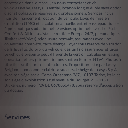
concession dans le réseau, en nous contactant et via
www.leasys.be. Leasys Essential, location longue durée sans option
d’achat obligatoire réservée aux professionnels. Services inclus :
frais de financement, location du véhicule, taxes de mise en
circulation (TMC) et circulation annuelle, entretiens/réparations et
4 pneumatiques additionnels. Services optionnels avec les Packs
Comfort & All-In : assistance routière Europe 24/7, pneumatiques
illimités (été/hiver) selon usure normale, assurances avec une
couverture complète, carte énergie. Loyer sous réserve de variation
de la fiscalité, du prix du véhicule, des tarifs d’assurances et taxes.
Le véhicule présenté peut différer de la version calculée en leasing
opérationnel. Les prix mentionnés sont en Euro et HTVA. Photos à
titre illustratif et non-contractuelles. Proposition faite par Leasys
Belgium, nom commercial de la succursale belge de Leasys S.p.A.,
avec son siège social Corso Orbassano 367, 10137 Torino, Italie et
son siège d’exploitation situé avenue du Bourget 20 - 1130
Bruxelles, numéro TVA BE 0678856478, sous réserve d’acceptation
du dossier.
Services