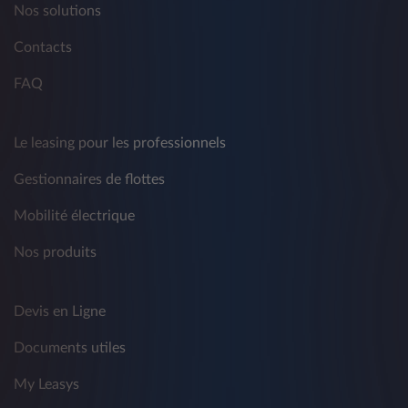
d'exemple mais pas exclusivement, à des tiers
Nos solutions
et/ou à d'autres sociétés du groupe Crédit
Agricole et du groupe Stellantis - à des fins de
Contacts
marketing traditionnel et non conventionnel,
de télémarketing, d'information commerciale,
FAQ
d'envoi de matériel publicitaire ou de
réalisation d'études de marché, de vente
directe ou de communication commerciale
Le leasing pour les professionnels
interactive sur produits, services et autres
activités concernant les produits de tiers.
Gestionnaires de flottes
La fourniture de données est facultative et le
Mobilité électrique
refus de consentir à un tel traitement affecte
l'exécution des activités décrites ci-dessus.
Nos produits
Vous avez le droit de révoquer à tout moment
le consentement donné précédemment en
Devis en Ligne
référence aux fins visées au présent
paragraphe par les moyens indiqués au point
Documents utiles
5).
My Leasys
2) Destinataires des données personnelles