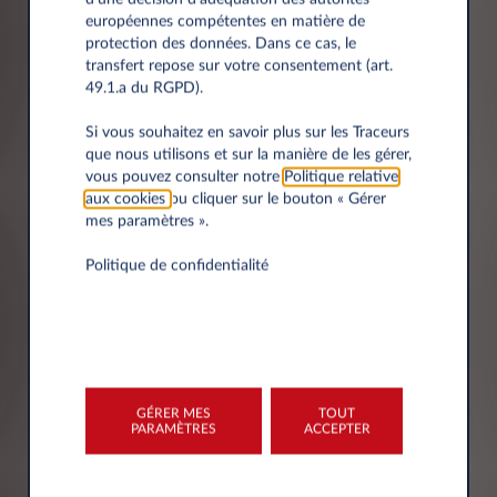
européennes compétentes en matière de
protection des données. Dans ce cas, le
transfert repose sur votre consentement (art.
49.1.a du RGPD).
Ville
Si vous souhaitez en savoir plus sur les Traceurs
que nous utilisons et sur la manière de les gérer,
vous pouvez consulter notre
Politique relative
aux cookies
ou cliquer sur le bouton « Gérer
mes paramètres ».
Politique de confidentialité
L'AVIS DE CONFIDENTIALITÉ -
COMMENT NOUS TRAITONS
VOS DONNEES
GÉRER MES
TOUT
PARAMÈTRES
ACCEPTER
Le titulaire du traitement de vos données
personnelles est Leasys S.p.A. (ci-après le
"Titulaire du traitement"), ayant son siège social