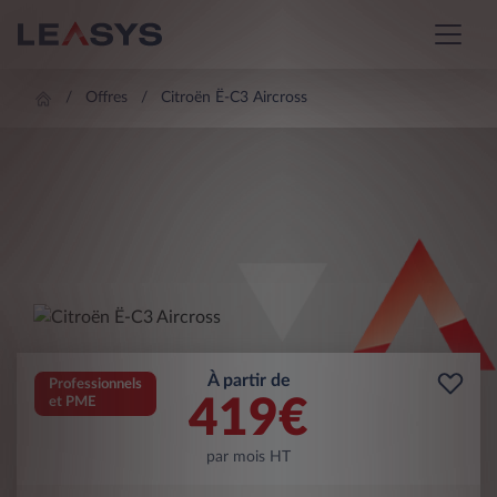
Offres
Citroën Ë-C3 Aircross
À partir de
Professionnels
419
€
et PME
par mois HT