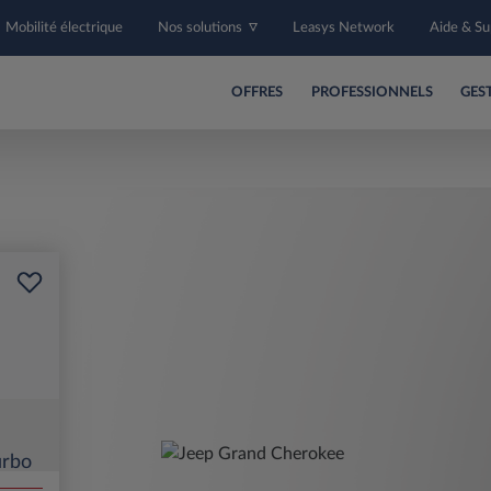
Mobilité électrique
Nos solutions
Leasys Network
Aide & S
OFFRES
PROFESSIONNELS
GES
rbo