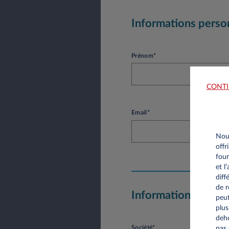
Informations perso
Prénom*
CONTI
Email*
Nous
offr
four
et l
diff
de r
Informations socié
peut
plus
deho
Société*
pas 