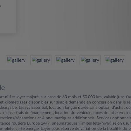
m
le
ort ni 1er loyer majoré, sur base de 60 mois et 50.000 km, valable jusqu’
 et kilométrages disponibles sur simple demande en concession dans le r
easys.be. Leasys Essential, location longue durée sans option d’achat obl
s inclus : frais de financement, location du véhicule, taxes de mise en cir
entretiens/réparations et 4 pneumatiques additionnels. Services optionnels
istance routière Europe 24/7, pneumatiques illimités (été/hiver) selon us
plète, carte énergie. Loyer sous réserve de variation de la fiscalité, du p