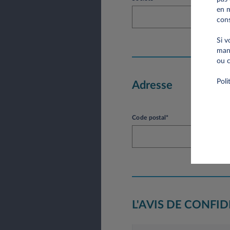
en m
cons
Si v
mani
ou c
Poli
Adresse
Code postal*
L'AVIS DE CONFI