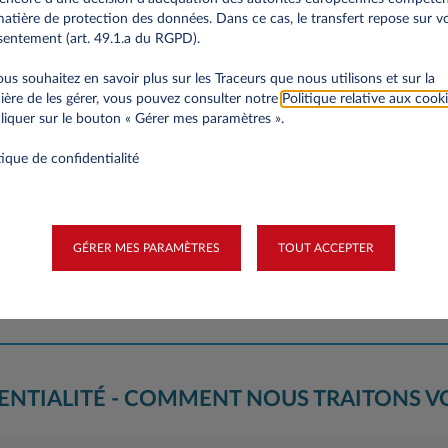
atière de protection des données. Dans ce cas, le transfert repose sur v
entement (art. 49.1.a du RGPD).
ous souhaitez en savoir plus sur les Traceurs que nous utilisons et sur la
ère de les gérer, vous pouvez consulter notre
Politique relative aux cook
liquer sur le bouton « Gérer mes paramètres ».
tique de confidentialité
Ville
GÉRER MES PARAMÈTRES
TOUT ACCEPTER
DENTIALITÉ - COMMENT NOUS TRAITONS 