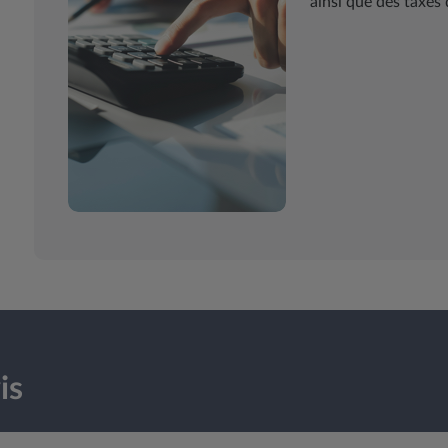
ainsi que des taxes
is