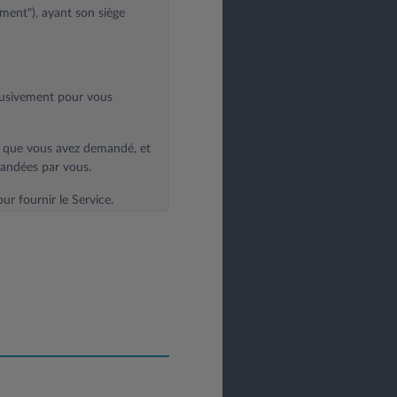
ement"), ayant son siège
clusivement pour vous
t que vous avez demandé, et
mandées par vous.
r fournir le Service.
ntes:
on commerciale, l'envoi de
mmerciales interactives sur
u moment de la souscription
 des activités décrites ci-