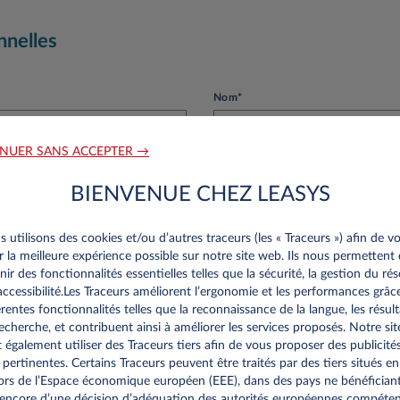
nnelles
Nom*
NUER SANS ACCEPTER →
BIENVENUE CHEZ LEASYS
Numéro de téléphone*
 utilisons des cookies et/ou d’autres traceurs (les « Traceurs ») afin de v
ir la meilleure expérience possible sur notre site web. Ils nous permettent
nir des fonctionnalités essentielles telles que la sécurité, la gestion du ré
’accessibilité.Les Traceurs améliorent l’ergonomie et les performances grâc
érentes fonctionnalités telles que la reconnaissance de la langue, les résult
echerche, et contribuent ainsi à améliorer les services proposés. Notre sit
té
 également utiliser des Traceurs tiers afin de vous proposer des publicité
 pertinentes. Certains Traceurs peuvent être traités par des tiers situés en
rs de l’Espace économique européen (EEE), dans des pays ne bénéfician
Numéro de TVA*
encore d’une décision d’adéquation des autorités européennes compéte