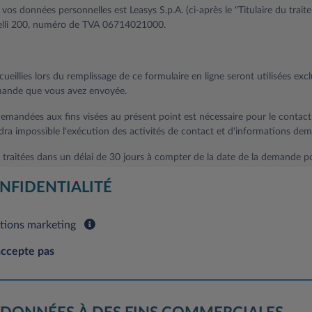
 vos données personnelles est Leasys S.p.A. (ci-après le "Titulaire du trait
gnelli 200, numéro de TVA 06714021000.
ueillies lors du remplissage de ce formulaire en ligne seront utilisées ex
emande que vous avez envoyée.
emandées aux fins visées au présent point est nécessaire pour le contac
ndra impossible l'exécution des activités de contact et d'informations de
traitées dans un délai de 30 jours à compter de la date de la demande pou
re consentement, vos données personnelles seront traitées aux fins suiva
NFIDENTIALITÉ
 concernant les différents types de produits de Leasys S.p.A.
tions marketing
arketing traditionnel et non conventionnel, le télémarketing, l'informati
réalisation d'études de marché, la vente directe ou les communications co
accepte pas
res activités du Propriétaire, et fait référence à tout produit déjà actif a
facultative et le refus de consentir à un tel traitement affecte l'exécution