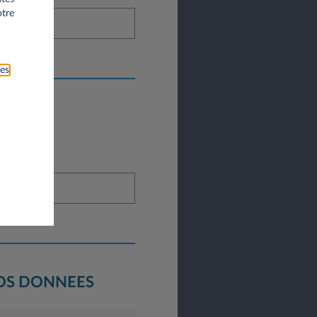
otre
ies
VOS DONNEES