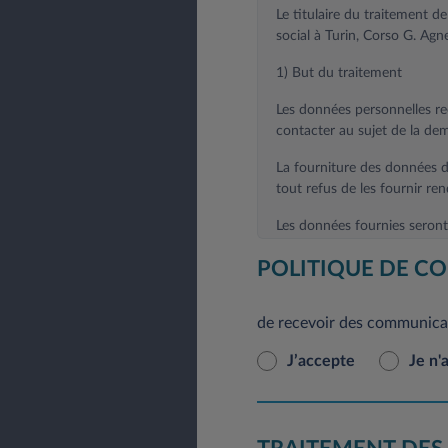
Le titulaire du traitement de
social à Turin, Corso G. A
1) But du traitement
Les données personnelles rec
contacter au sujet de la d
La fourniture des données d
tout refus de les fournir re
Les données fournies seront 
En outre, sur la base de vot
POLITIQUE DE CO
1.A) recevoir des promotions
de recevoir des communica
Ce traitement comprend le m
matériel publicitaire ou la 
J’accepte
Je n'
les produits, services et aut
ou activé dans le futur.
La fourniture de données est 