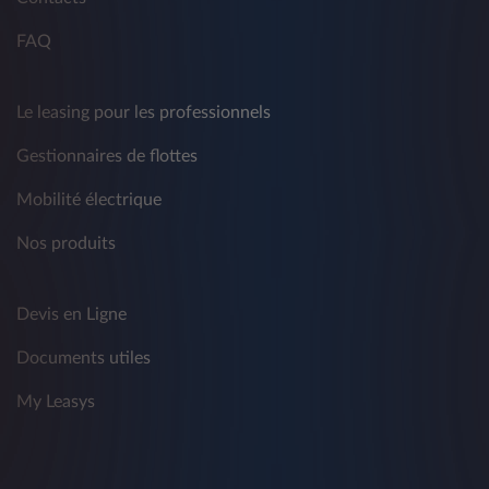
Agricole et du groupe Stellantis - à des fins de
marketing traditionnel et non conventionnel,
FAQ
de télémarketing, d'information commerciale,
d'envoi de matériel publicitaire ou de
réalisation d'études de marché, de vente
Le leasing pour les professionnels
directe ou de communication commerciale
interactive sur produits, services et autres
Gestionnaires de flottes
activités concernant les produits de tiers.
Mobilité électrique
La fourniture de données est facultative et le
refus de consentir à un tel traitement affecte
Nos produits
l'exécution des activités décrites ci-dessus.
Vous avez le droit de révoquer à tout moment
Devis en Ligne
le consentement donné précédemment en
référence aux fins visées au présent
Documents utiles
paragraphe par les moyens indiqués au point
5).
My Leasys
2) Destinataires des données personnelles
Pour les différentes finalités décrites ci-dessus,