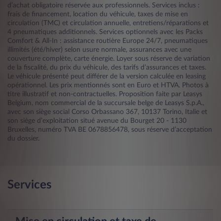
d’achat obligatoire réservée aux professionnels. Services inclus :
frais de financement, location du véhicule, taxes de mise en
circulation (TMC) et circulation annuelle, entretiens/réparations et
4 pneumatiques additionnels. Services optionnels avec les Packs
Comfort & All-In : assistance routière Europe 24/7, pneumatiques
illimités (été/hiver) selon usure normale, assurances avec une
couverture complète, carte énergie. Loyer sous réserve de variation
de la fiscalité, du prix du véhicule, des tarifs d’assurances et taxes.
Le véhicule présenté peut différer de la version calculée en leasing
opérationnel. Les prix mentionnés sont en Euro et HTVA. Photos à
titre illustratif et non-contractuelles. Proposition faite par Leasys
Belgium, nom commercial de la succursale belge de Leasys S.p.A.,
avec son siège social Corso Orbassano 367, 10137 Torino, Italie et
son siège d’exploitation situé avenue du Bourget 20 - 1130
Bruxelles, numéro TVA BE 0678856478, sous réserve d’acceptation
du dossier.
Services