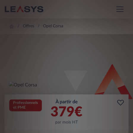
Offres
Opel Corsa
À partir de
Professionnels
379
€
et PME
par mois HT