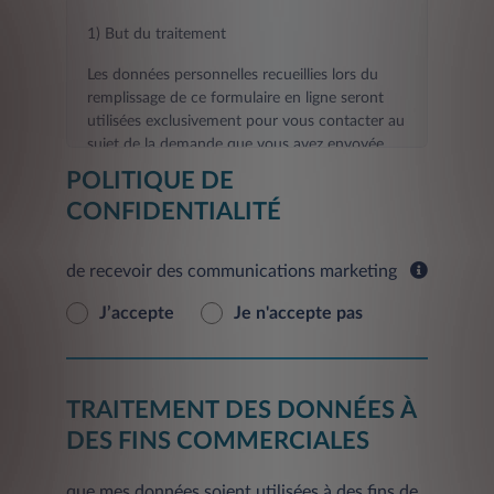
1) But du traitement
Les données personnelles recueillies lors du
remplissage de ce formulaire en ligne seront
utilisées exclusivement pour vous contacter au
sujet de la demande que vous avez envoyée.
POLITIQUE DE
La fourniture des données demandées aux fins
CONFIDENTIALITÉ
visées au présent point est nécessaire pour le
contact que vous avez demandé, et tout refus
de les fournir rendra impossible l'exécution des
de recevoir des communications marketing
activités de contact et d'informations
demandées par vous.
J’accepte
Je n'accepte pas
Les données fournies seront traitées dans un
délai de 30 jours à compter de la date de la
demande pour fournir le Service.
TRAITEMENT DES DONNÉES À
En outre, sur la base de votre consentement,
DES FINS COMMERCIALES
vos données personnelles seront traitées aux
fins suivantes:
que mes données soient utilisées à des fins de