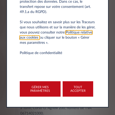
protection des données. Dans ce cas, le
transfert repose sur votre consentement (art.
49.1.a du RGPD).
Ville
Si vous souhaitez en savoir plus sur les Traceurs
que nous utilisons et sur la manière de les gérer,
vous pouvez consulter notre
Politique relative
aux cookies
ou cliquer sur le bouton « Gérer
mes paramètres ».
Politique de confidentialité
L'AVIS DE CONFIDENTIALITÉ -
COMMENT NOUS TRAITONS
VOS DONNEES
GÉRER MES
TOUT
PARAMÈTRES
ACCEPTER
Le titulaire du traitement de vos données
personnelles est Leasys S.p.A. (ci-après le
"Titulaire du traitement"), ayant son siège social
à Turin, Corso G. Agnelli 200, numéro de TVA
06714021000.