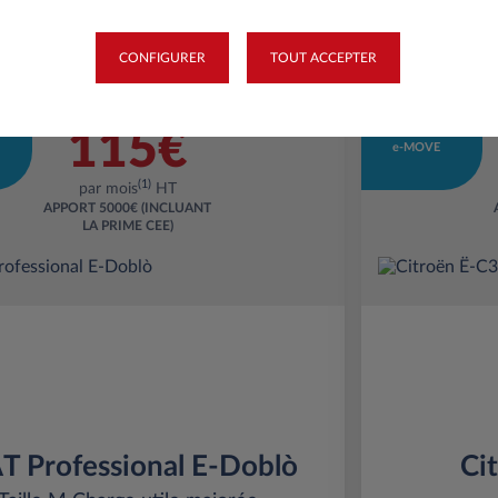
CONFIGURER
TOUT ACCEPTER
onnels
Professionnels
115€
e-MOVE
(1)
par mois
HT
APPORT
5000€ (INCLUANT
LA PRIME CEE)
T Professional E-Doblò
Ci