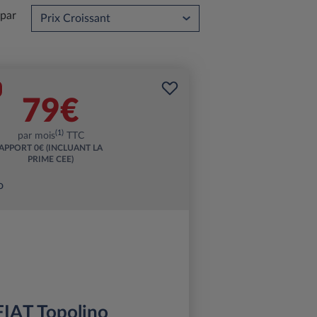
 par
79€
(1)
par mois
TTC
APPORT
0€ (INCLUANT LA
PRIME CEE)
FIAT Topolino