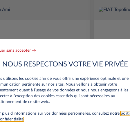
uer sans accepter →
Citroën Ami
NOUS RESPECTONS VOTRE VIE PRIVÉE
AUTO-ECOLE
 utilisons les cookies afin de vous offrir une expérience optimale et une
unication pertinente sur nos sites. Nous veillons à obtenir votre
entement quant à l’usage de vos données et nous nous engageons à les
.000 km
36 mois
Électrique
0 g/km
30.000 k
ecter à l'exception des cookies essentiels qui sont nécessaires au
tionnement de ce site web..
Auto-école
 plus d’informations sur vos données personnelles, consultez notre
polit
onfidentialité
.
DÉCOUVREZ L'OFFRE