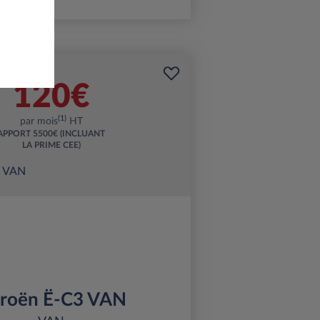
120€
(1)
par mois
HT
APPORT
5500€ (INCLUANT
LA PRIME CEE)
troën Ë-C3 VAN