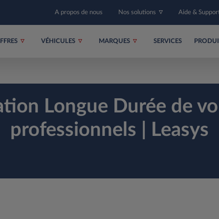
A propos de nous
Nos solutions
Aide & Suppor
FFRES
VÉHICULES
MARQUES
SERVICES
PRODU
ation Longue Durée de voi
professionnels | Leasys