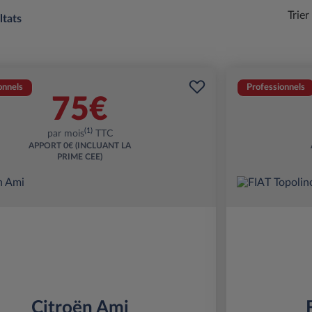
Trier
ltats
onnels
Professionnels
75€
(1)
par mois
TTC
APPORT
0€ (INCLUANT LA
PRIME CEE)
Citroën Ami