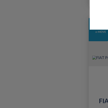
Professi
e-MOVE
FIA