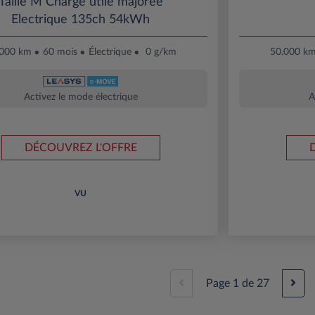
Taille M Charge utile majorée
Electrique 135ch 54kWh
.000 km
60 mois
Électrique
0 g/km
50.000 k
Activez le mode électrique
A
DÉCOUVREZ L'OFFRE
VU
Page
1
de
27