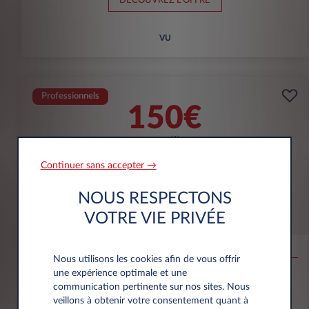
DÉCOUVREZ L'OFFRE
VU
Professionnels
150€
(1)
par mois
HT
APPORT
5000€
Continuer sans accepter →
NOUS RESPECTONS
Opel Combo
VOTRE VIE PRIVÉE
CARGO
Taille M Diesel 100ch
Nous utilisons les cookies afin de vous offrir
une expérience optimale et une
75.000 km
60 mois
Diesel
138 g/km
communication pertinente sur nos sites. Nous
veillons à obtenir votre consentement quant à
DÉCOUVREZ L'OFFRE