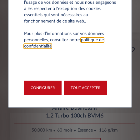
l’usage de vos données et nous nous engageons
à les respecter à l'exception des cookies
VU
essentiels qui sont nécessaires au
fonctionnement de ce site web..
En stock
Pour plus d’informations sur vos données
personnelles, consultez notre
politique de
confidentialité
.
Professionnels
165€
(1)
par mois
HT
APPORT
4200€
CONFIGURER
TOUT ACCEPTER
Opel Corsa
Affaire Business'R
1.2 Turbo 100ch BVM6
50.000 km
60 mois
Essence
116 g/km