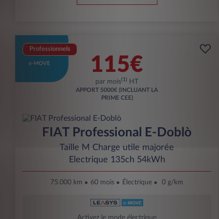
Professionnels
115€
e-MOVE
(1)
par mois
HT
APPORT
5000€ (INCLUANT LA
PRIME CEE)
FIAT Professional E-Doblò
Taille M Charge utile majorée
Electrique 135ch 54kWh
75.000 km
60 mois
Électrique
0 g/km
Activez le mode électrique