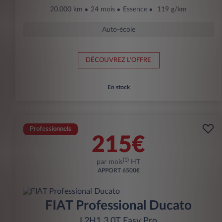
20.000 km
24 mois
Essence
119 g/km
Auto-école
DÉCOUVREZ L'OFFRE
En stock
Professionnels
215€
(1)
par mois
HT
APPORT
6500€
FIAT Professional Ducato
L2H1 3.0T Easy Pro