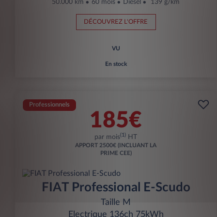
50.000 km
60 mois
Diesel
139 g/km
DÉCOUVREZ L'OFFRE
VU
En stock
Professionnels
185€
(1)
par mois
HT
APPORT
2500€ (INCLUANT LA
PRIME CEE)
FIAT Professional E-Scudo
Taille M
Electrique 136ch 75kWh