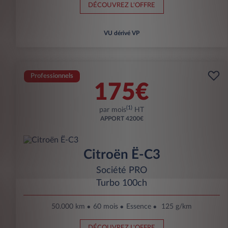
DÉCOUVREZ L'OFFRE
VU dérivé VP
Professionnels
175€
(1)
par mois
HT
APPORT
4200€
Citroën Ë-C3
Société PRO
Turbo 100ch
50.000 km
60 mois
Essence
125 g/km
DÉCOUVREZ L'OFFRE