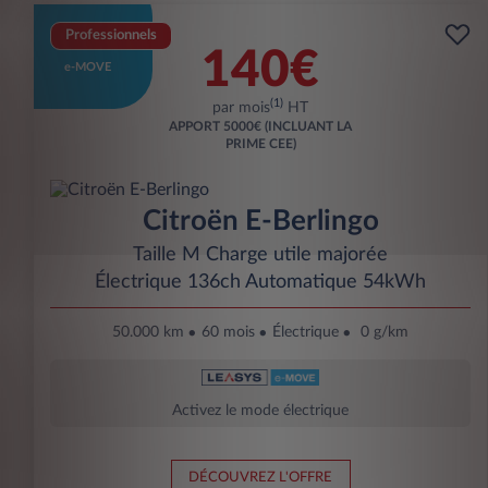
Professionnels
140€
e-MOVE
(1)
par mois
HT
APPORT
5000€ (INCLUANT LA
PRIME CEE)
Citroën E-Berlingo
Taille M Charge utile majorée
Électrique 136ch Automatique 54kWh
50.000 km
60 mois
Électrique
0 g/km
Activez le mode électrique
DÉCOUVREZ L'OFFRE