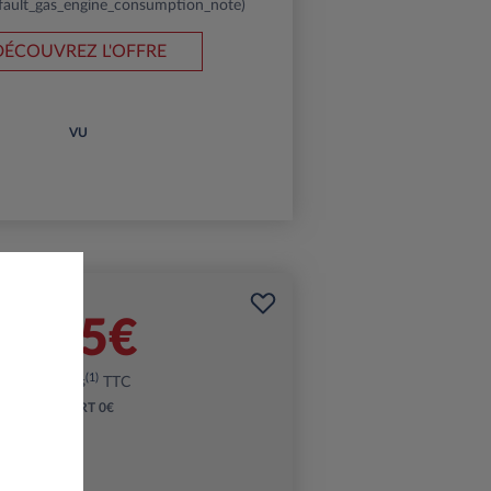
fault_gas_engine_consumption_note)
DÉCOUVREZ L'OFFRE
VU
305€
(1)
par mois
TTC
APPORT
0€