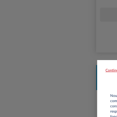
Contin
Professi
e-MOVE
Nous
comm
cons
resp
fonc