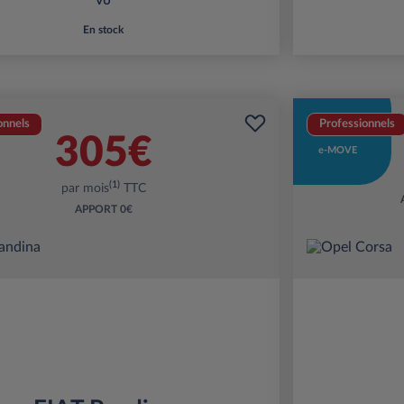
VU
En stock
onnels
Professionnels
305€
e-MOVE
(1)
par mois
TTC
APPORT
0€