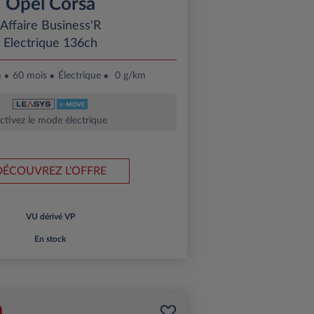
Opel Corsa
Affaire Business'R
Electrique 136ch
m
60 mois
Électrique
0 g/km
ctivez le mode électrique
DÉCOUVREZ L'OFFRE
VU dérivé VP
En stock