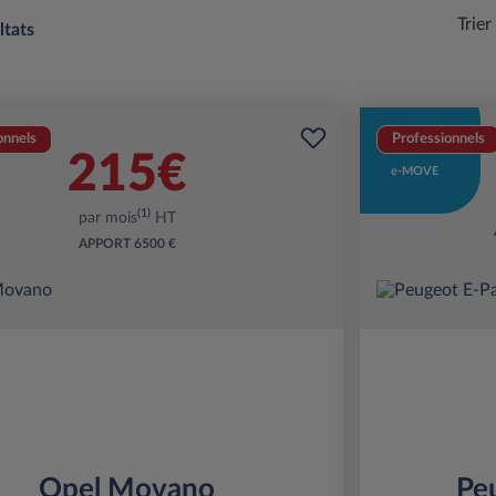
Trier
ltats
onnels
Professionnels
215€
e-MOVE
(1)
par mois
HT
APPORT
6500 €
Opel Movano
Pe