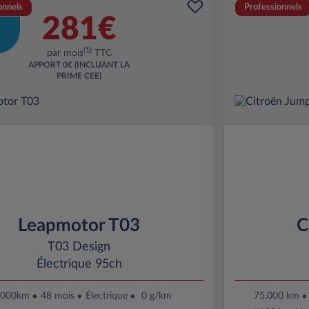
onnels
Professionnels
281€
(1)
par mois
TTC
APPORT
0€ (INCLUANT LA
PRIME CEE)
Leapmotor T03
C
T03 Design
Électrique 95ch
 000km
48 mois
Électrique
0 g/km
75.000 km