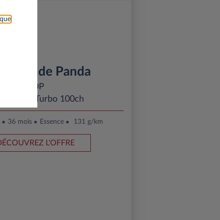
ique
T Grande Panda
POP
 Essence Turbo 100ch
36 mois
Essence
131 g/km
DÉCOUVREZ L'OFFRE