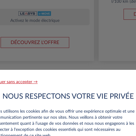
l/100 km (de
Activez le mode électrique
DÉCOUVREZ L'OFFRE
uer sans accepter →
onnels
Professionnels
240€
e-MOVE
NOUS RESPECTONS VOTRE VIE PRIVÉE
(1)
par mois
HT
APPORT
2500€ (INCLUANT
 utilisons les cookies afin de vous offrir une expérience optimale et une
LA PRIME CEE)
unication pertinente sur nos sites. Nous veillons à obtenir votre
entement quant à l’usage de vos données et nous nous engageons à les
ecter à l'exception des cookies essentiels qui sont nécessaires au
tionnement de ce site web..