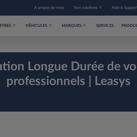
A propos de nous
Nos solutions
Aide & Suppor
FFRES
VÉHICULES
MARQUES
SERVICES
PRODU
ation Longue Durée de voi
professionnels | Leasys