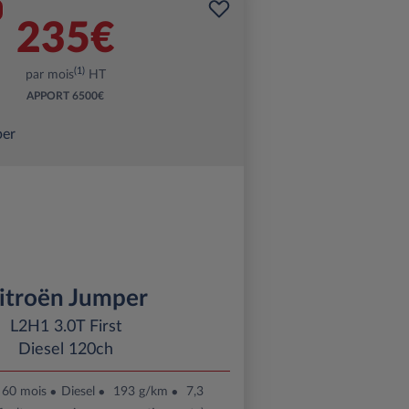
235€
(1)
par mois
HT
APPORT
6500€
itroën Jumper
L2H1 3.0T First
Diesel 120ch
60 mois
Diesel
193 g/km
7,3