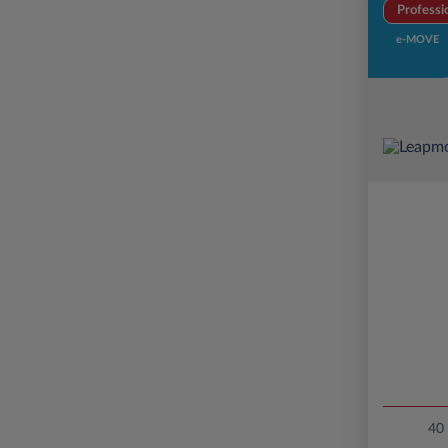
Professi
e-MOVE
40