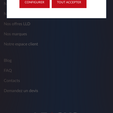
CONFIGURER
TOUT ACCEPTER
Nos services
Nos produits
Nos offres LLD
Nos marques
Notre espace client
Blog
FAQ
Contacts
Demandez un devis