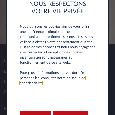
NOUS RESPECTONS
Règles de tolérance Leasys
VOTRE VIE PRIVÉE
Découvrez les règles de tolérance LEASYS afin de
restituer votre véhicule sans frais de remise en état.
Nous utilisons les cookies afin de vous offrir
une expérience optimale et une
communication pertinente sur nos sites. Nous
veillons à obtenir votre consentement quant à
l’usage de vos données et nous nous engageons
à les respecter à l'exception des cookies
essentiels qui sont nécessaires au
Location longue durée
fonctionnement de ce site web..
LLD professionnel
Pour plus d’informations sur vos données
personnelles, consultez notre
politique de
LLD voiture électrique
confidentialité
.
Gestion de votre flotte
Nos solutions