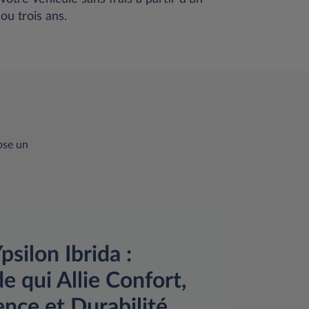
ou trois ans.
ose un
psilon Ibrida :
e qui Allie Confort,
ence et Durabilité