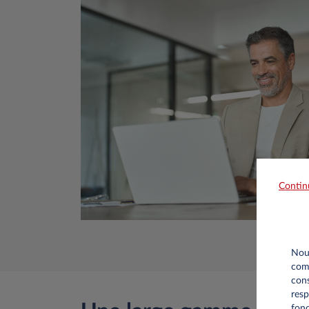
Contin
Nous
comm
cons
resp
fonc