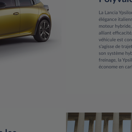
La Lancia Ypsilon
élégance italie
moteur hybride, 
alliant efficacit
véhicule est con
s'agisse de traj
son système hybr
freinage, la Yps
économe en carb