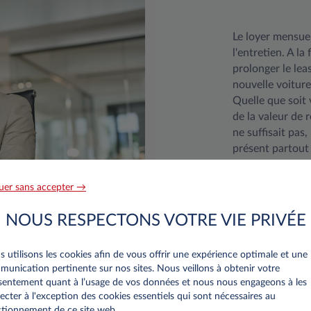
Le loyer mensuel
l'entretien. A la
prolonger le lea
nouvelle voiture
Quelle que soit 
de la valeur de 
ne suffisait pas
présent partout
uer sans accepter →
NOUS RESPECTONS VOTRE VIE PRIVÉE
 utilisons les cookies afin de vous offrir une expérience optimale et une
unication pertinente sur nos sites. Nous veillons à obtenir votre
entement quant à l’usage de vos données et nous nous engageons à les
ecter à l'exception des cookies essentiels qui sont nécessaires au
tionnement de ce site web..