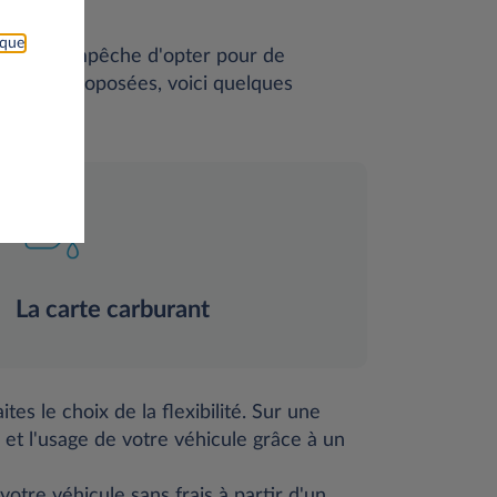
ique
n ne vous empêche d'opter pour de
ntaires proposées, voici quelques
La carte carburant
es le choix de la flexibilité. Sur une
t l'usage de votre véhicule grâce à un
otre véhicule sans frais à partir d'un