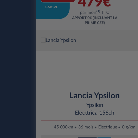
479€
e-MOVE
(1)
par mois
TTC
APPORT
0€ (INCLUANT LA
PRIME CEE)
Lancia Ypsilon
Ypsilon
Electtrica 156ch
45 000km
36 mois
Électrique
0 g/km