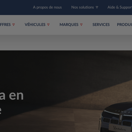
A propos de nous
Nos solutions
Aide & Suppor
FFRES
VÉHICULES
MARQUES
SERVICES
PRODU
a en
e