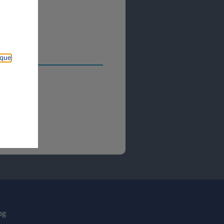
ique
og