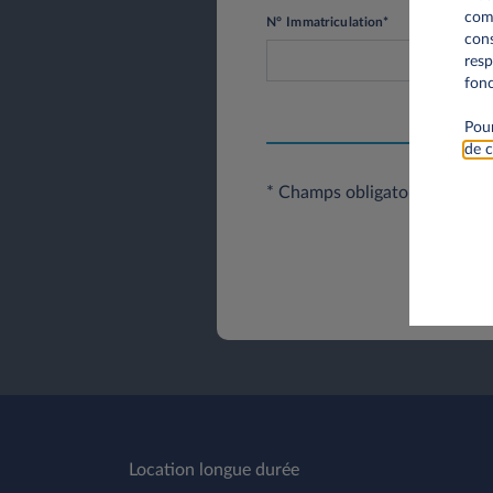
comm
N° Immatriculation*
cons
resp
fonc
Pour
de c
* Champs obligatoires
Location longue durée