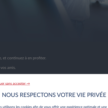
 et continuez à en profiter.
 vos amis.
us contacterons dans les plus brefs délais.
uer sans accepter →
NOUS RESPECTONS VOTRE VIE PRIVÉE
 utilisons les cookies afin de vous offrir une expérience optimale et une