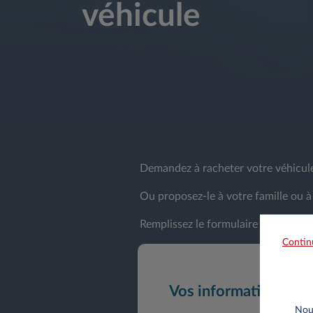
véhicule
Demandez à racheter votre véhicule,
Ou proposez-le à votre famille ou à
Remplissez le formulaire et nous vo
Contin
Vos informations
Nous