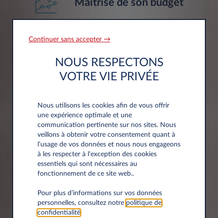
Maîtrise de son budget
Continuer sans accepter →
NOUS RESPECTONS
Kilométrage flexible
VOTRE VIE PRIVÉE
Nous utilisons les cookies afin de vous offrir
une expérience optimale et une
communication pertinente sur nos sites. Nous
veillons à obtenir votre consentement quant à
Durée de location
l’usage de vos données et nous nous engageons
adaptée
à les respecter à l'exception des cookies
essentiels qui sont nécessaires au
fonctionnement de ce site web..
Pour plus d’informations sur vos données
personnelles, consultez notre
politique de
confidentialité
.
Solution de