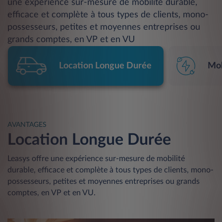
une expérience sur-mesure de mobilité durable,
efficace et complète à tous types de clients, mono-
possesseurs, petites et moyennes entreprises ou
grands comptes, en VP et en VU
Location Longue Durée
Mob
AVANTAGES
Location Longue Durée
Leasys offre une expérience sur-mesure de mobilité
durable, efficace et complète à tous types de clients, mono-
possesseurs, petites et moyennes entreprises ou grands
comptes, en VP et en VU.