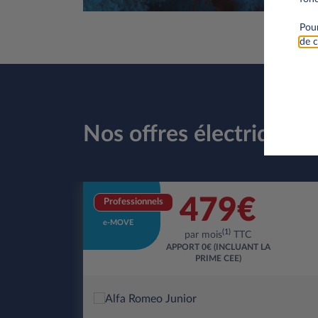
Pour
de c
Nos offres électriques
479€
Professionnels
e-MOVE
(1)
par mois
TTC
APPORT
0€ (INCLUANT LA
PRIME CEE)