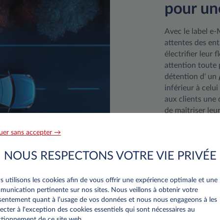
pour un
Avec le label e
attentes des ent
électrifier leur
attention toute 
détention d' un
inférieur à celu
aux clients une 
de maîtriser leu
plus durable.
uer sans accepter →
L’offre électriq
gratuité des frai
NOUS RESPECTONS VOTRE VIE PRIVÉE
carburant et rec
EN SAVOIR 
 utilisons les cookies afin de vous offrir une expérience optimale et une
unication pertinente sur nos sites. Nous veillons à obtenir votre
entement quant à l’usage de vos données et nous nous engageons à les
ecter à l'exception des cookies essentiels qui sont nécessaires au
tionnement de ce site web..