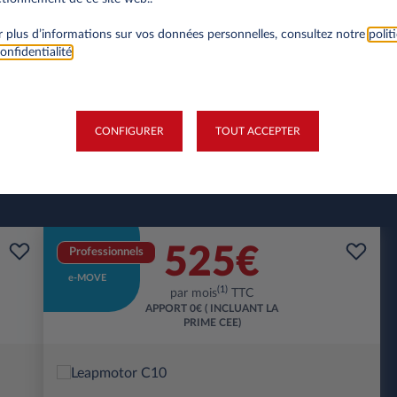
 plus d’informations sur vos données personnelles, consultez notre
polit
onfidentialité
.
CONFIGURER
TOUT ACCEPTER
525€
Professionnels
e-MOVE
(1)
par mois
TTC
APPORT
0€ ( INCLUANT LA
PRIME CEE)