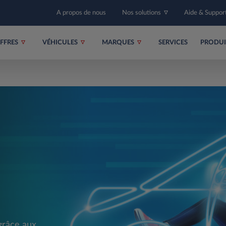
A propos de nous
Nos solutions
Aide & Suppor
FFRES
VÉHICULES
MARQUES
SERVICES
PRODU
 grâce aux