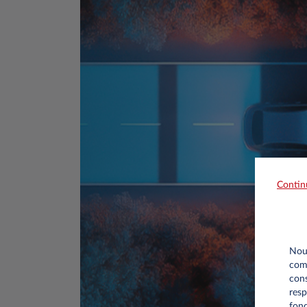
Contin
Nous
comm
cons
resp
fonc