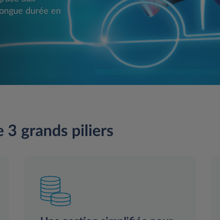
n longue durée en
3 grands piliers