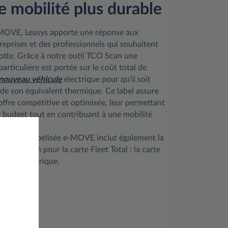
e mobilité plus durable
-MOVE, Leasys apporte une réponse aux
reprises et des professionnels qui souhaitent
 flotte. Grâce à notre outil TCO Scan une
particulière est portée sur le coût total de
nouveau véhicule
électrique pour qu’il soit
i de son équivalent thermique. Ce label assure
offre compétitive et optimisée, leur permettant
r budget tout en contribuant à une mobilité
ue Leasys labelisée e-MOVE inclut également la
s de gestion pour la carte Fleet Total : la carte
harge électrique.
PLUS