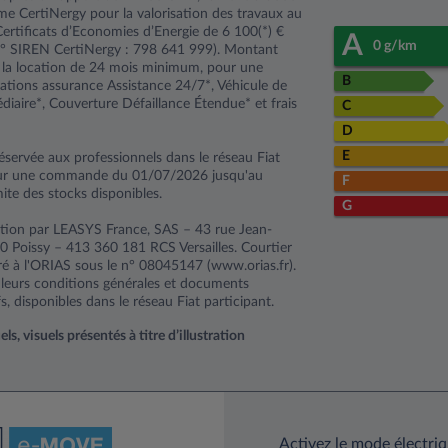
ime CertiNergy pour la valorisation des travaux au
 Certificats d’Economies d’Energie de 6 100(*) €
A
0 g/km
n° SIREN CertiNergy : 798 641 999). Montant
u la location de 24 mois minimum, pour une
B
ations assurance Assistance 24/7*, Véhicule de
aire*, Couverture Défaillance Étendue* et frais
C
D
E
éservée aux professionnels dans le réseau Fiat
pour une commande du 01/07/2026 jusqu'au
F
ite des stocks disponibles.
G
ation par LEASYS France, SAS – 43 rue Jean-
 Poissy – 413 360 181 RCS Versailles. Courtier
ré à l'ORIAS sous le n° 08045147 (www.orias.fr).
r leurs conditions générales et documents
s, disponibles dans le réseau Fiat participant.
, visuels présentés à titre d’illustration
Activez le mode électri