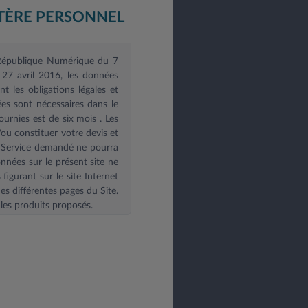
TÈRE PERSONNEL
e République Numérique du 7
27 avril 2016, les données
 les obligations légales et
es sont nécessaires dans le
ournies est de six mois
. Les
u constituer votre devis et
le Service demandé ne pourra
onnées sur le présent site ne
igurant sur le site Internet
es différentes pages du Site.
les produits proposés.
posez d’un droit d’accès, de
itez exercer vos droits vous
: contact@leasys.com
ou par
 30183 - 78300 Poissy.