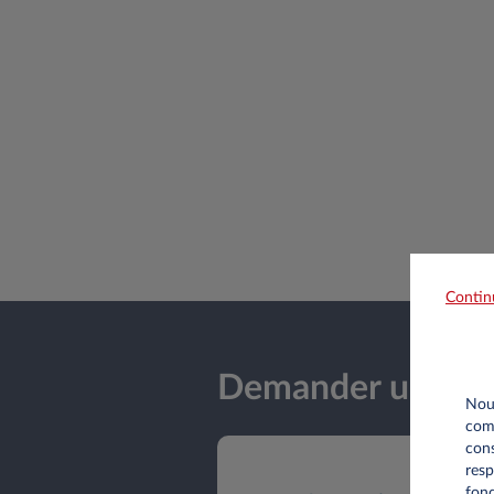
Contin
Demander une off
Nous
comm
cons
resp
fonc