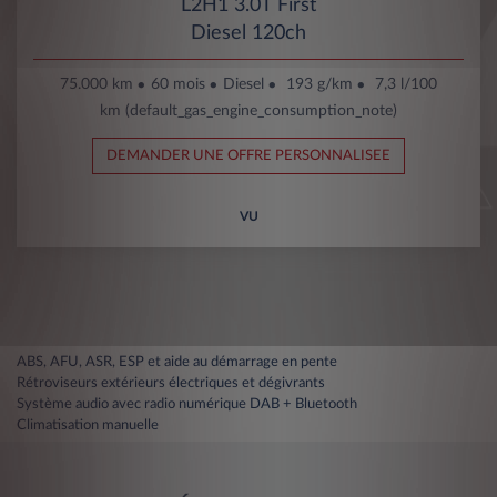
L2H1 3.0T First
Diesel 120ch
75.000 km
60 mois
Diesel
193 g/km
7,3 l/100
km (default_gas_engine_consumption_note)
DEMANDER UNE OFFRE PERSONNALISEE
VU
ABS, AFU, ASR, ESP et aide au démarrage en pente
Rétroviseurs extérieurs électriques et dégivrants
Système audio avec radio numérique DAB + Bluetooth
Climatisation manuelle