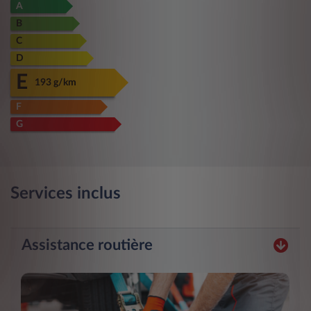
A
B
C
D
E
193 g/km
F
G
Services inclus
Assistance routière