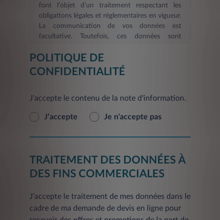
font l’objet d’un traitement respectant les
obligations légales et réglementaires en vigueur.
La communication de vos données est
facultative. Toutefois, ces données sont
nécessaires dans le cadre d’une demande
POLITIQUE DE
d’information et/ou de devis en ligne. La durée
de validité des informations fournies est de six
CONFIDENTIALITÉ
mois
. Les informations indispensables à
LEASYS FRANCE, afin de répondre à votre
J'accepte le contenu de la note d'information.
demande d’information et/ou constituer votre
devis et de procéder aux mises à jour, sont
J’accepte
Je n'accepte pas
signalées par un astérisque. En l’absence de ces
informations, le Service demandé ne pourra
pas être pris en compte et vous ne pourrez pas
être identifié. L'inscription éventuelle de vos
TRAITEMENT DES DONNÉES À
coordonnées sur le présent site ne constitue
en aucun cas un engagement contractuel et ne
DES FINS COMMERCIALES
vaut pas offre de crédit. Les informations
figurant sur le site Internet
www.leasys.com
J’accepte le traitement de mes données dans le
sont celles en vigueur au moment de la mise
cadre de ma demande de devis en ligne pour
en ligne ou de la dernière mise à jour des