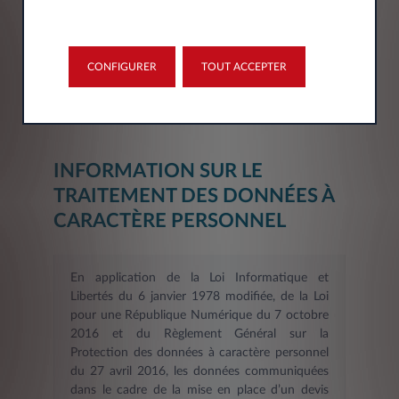
Département*
Sélectionner
CONFIGURER
TOUT ACCEPTER
INFORMATION SUR LE
TRAITEMENT DES DONNÉES À
CARACTÈRE PERSONNEL
En application de la Loi Informatique et
Libertés du 6 janvier 1978 modifiée, de la Loi
pour une République Numérique du 7 octobre
2016 et du Règlement Général sur la
Protection des données à caractère personnel
du 27 avril 2016, les données communiquées
dans le cadre de la mise en place d’un devis