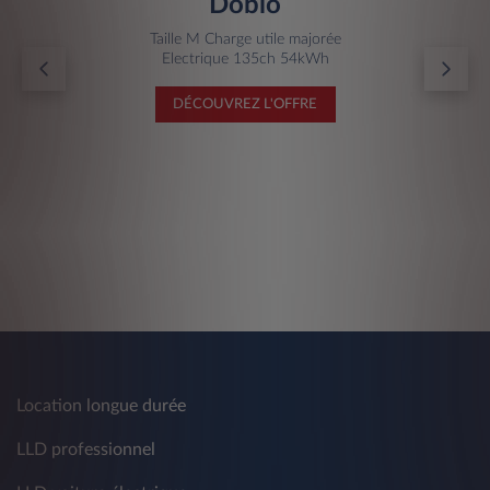
Doblò
Taille M Charge utile majorée
Electrique 135ch 54kWh
DÉCOUVREZ L'OFFRE
Location longue durée
LLD professionnel