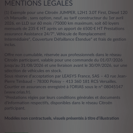
MENTIONS LÉGALES
(1) Exemple pour une Citroën JUMPER, L2H1 3.0T First, Diesel 120
ch Manuelle , sans option, neuf, au tarif constructeur du 1er avril
2026, en LLD sur 60 mois /75000 km maximum, soit 60 loyers
mensuels de 235 € HT après un apport de 6500 € HT Prestations
assurance Assistance 24/7*, Véhicule de Remplacement
Intermédiaire*, Couverture Défaillance Étendue* et frais de gestion
inclus.
Offre non cumulable, réservée aux professionnels dans le réseau
Citroën participant, valable pour une commande du 01/07/2026
jusqu'au 31/08/2026 et une livraison avant le 30/09/2026, sur une
sélection de véhicules en stock.
Sous réserve d'acceptation par LEASYS France, SAS – 43 rue Jean-
Pierre Timbaud – 78300 Poissy – 413 360 181 RCS Versailles.
Courtier en assurances enregistré à l'ORIAS sous le n° 08045147
(www.orias.fr).
*Prestations régies par leurs conditions générales et documents
d'information respectifs, disponibles dans le réseau Citroën
participant.
Modèles non contractuels, visuels présentés à titre d’illustration