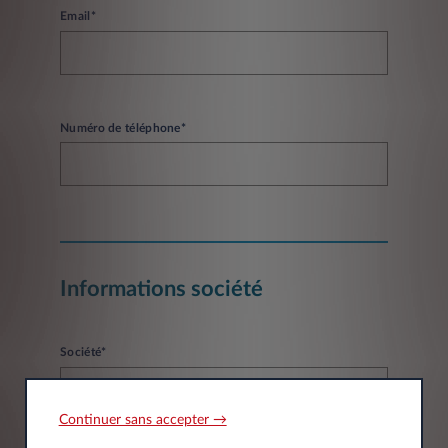
Email*
Numéro de téléphone*
Informations société
Société*
Continuer sans accepter →