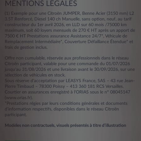
MENTIONS LÉGALES
(1) Exemple pour une Citroën JUMPER, Benne Acier (3150 mm) L2
3.5T Renforcé, Diesel 140 ch Manuelle, sans option, neuf, au tarif
constructeur du 1er avril 2026, en LLD sur 60 mois /75000 km
maximum, soit 60 loyers mensuels de 270 € HT après un apport de
7500 € HT Prestations assurance Assistance 24/7*, Véhicule de
Remplacement Intermédiaire*, Couverture Défaillance Étendue* et
frais de gestion inclus.
Offre non cumulable, réservée aux professionnels dans le réseau
Citroën participant, valable pour une commande du 01/07/2026
jusqu'au 31/08/2026 et une livraison avant le 30/09/2026, sur une
sélection de véhicules en stock.
Sous réserve d'acceptation par LEASYS France, SAS – 43 rue Jean-
Pierre Timbaud – 78300 Poissy – 413 360 181 RCS Versailles.
Courtier en assurances enregistré à l'ORIAS sous le n° 08045147
(www.orias.fr).
*Prestations régies par leurs conditions générales et documents
d'information respectifs, disponibles dans le réseau Citroën
participant.
Modèles non contractuels, visuels présentés à titre d’illustration