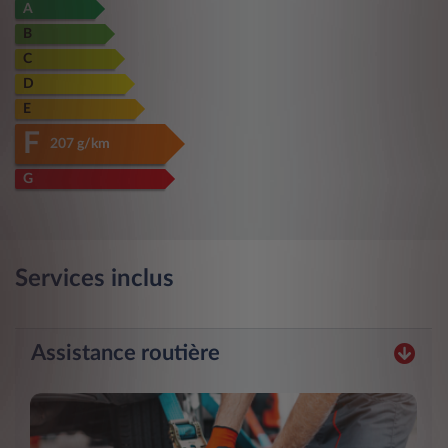
A
B
C
D
E
F
207 g/km
G
Services inclus
Assistance routière