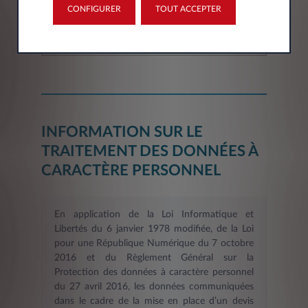
CONFIGURER
TOUT ACCEPTER
Département*
Sélectionner
INFORMATION SUR LE
TRAITEMENT DES DONNÉES À
CARACTÈRE PERSONNEL
En application de la Loi Informatique et
Libertés du 6 janvier 1978 modifiée, de la Loi
pour une République Numérique du 7 octobre
2016 et du Règlement Général sur la
Protection des données à caractère personnel
du 27 avril 2016, les données communiquées
dans le cadre de la mise en place d’un devis