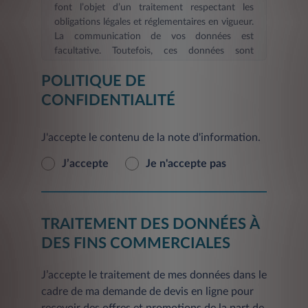
font l’objet d’un traitement respectant les
obligations légales et réglementaires en vigueur.
La communication de vos données est
facultative. Toutefois, ces données sont
nécessaires dans le cadre d’une demande
POLITIQUE DE
d’information et/ou de devis en ligne. La durée
de validité des informations fournies est de six
CONFIDENTIALITÉ
mois
. Les informations indispensables à
LEASYS FRANCE, afin de répondre à votre
J'accepte le contenu de la note d'information.
demande d’information et/ou constituer votre
devis et de procéder aux mises à jour, sont
J’accepte
Je n'accepte pas
signalées par un astérisque. En l’absence de ces
informations, le Service demandé ne pourra
pas être pris en compte et vous ne pourrez pas
être identifié. L'inscription éventuelle de vos
TRAITEMENT DES DONNÉES À
coordonnées sur le présent site ne constitue
en aucun cas un engagement contractuel et ne
DES FINS COMMERCIALES
vaut pas offre de crédit. Les informations
figurant sur le site Internet
www.leasys.com
J’accepte le traitement de mes données dans le
sont celles en vigueur au moment de la mise
cadre de ma demande de devis en ligne pour
en ligne ou de la dernière mise à jour des