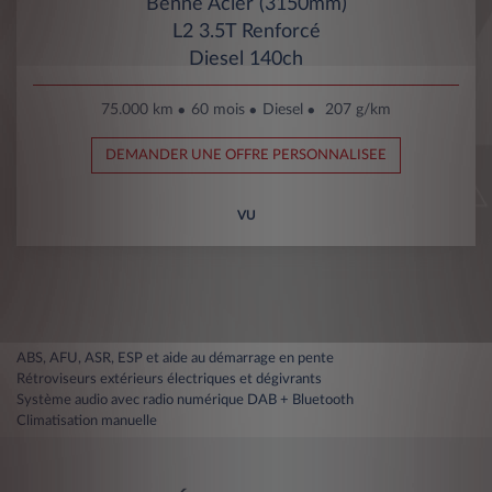
Benne Acier (3150mm)
L2 3.5T Renforcé
Diesel 140ch
75.000 km
60 mois
Diesel
207 g/km
DEMANDER UNE OFFRE PERSONNALISEE
VU
ABS, AFU, ASR, ESP et aide au démarrage en pente
Rétroviseurs extérieurs électriques et dégivrants
Système audio avec radio numérique DAB + Bluetooth
Climatisation manuelle