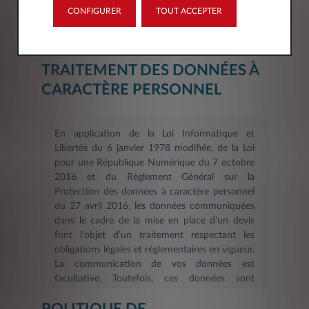
CONFIGURER
TOUT ACCEPTER
INFORMATION SUR LE
TRAITEMENT DES DONNÉES À
CARACTÈRE PERSONNEL
En application de la Loi Informatique et
Libertés du 6 janvier 1978 modifiée, de la Loi
pour une République Numérique du 7 octobre
2016 et du Règlement Général sur la
Protection des données à caractère personnel
du 27 avril 2016, les données communiquées
dans le cadre de la mise en place d’un devis
font l’objet d’un traitement respectant les
obligations légales et réglementaires en vigueur.
La communication de vos données est
facultative. Toutefois, ces données sont
nécessaires dans le cadre d’une demande
d’information et/ou de devis en ligne. La durée