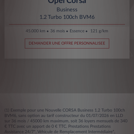
Opel Corsa
Business
1.2 Turbo 100ch BVM6
45.000 km
36 mois
Essence
121 g/km
DEMANDER UNE OFFRE PERSONNALISEE
(1) Exemple pour une Nouvelle CORSA Business 1.2 Turbo 100ch
BVM6, sans option au tarif constructeur du 01/07/2026 en LLD
sur 36 mois / 45000 km maximum, soit 36 loyers mensuels de 340
€ TTC avec un apport de 0 € TTC. Prestations Prestations
Assistance 24/7*, Véhicule de Remplacement Intermédiaire*,