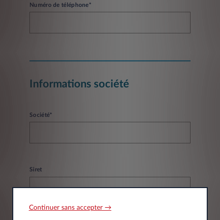
Numéro de téléphone*
Informations société
Société*
Siret
Continuer sans accepter →