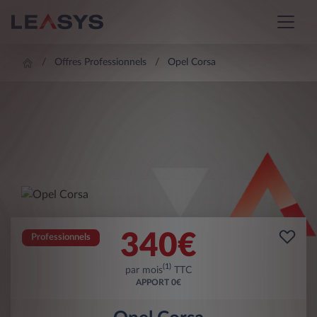
Offres Professionnels
Opel Corsa
340
€
Professionnels
(1)
par mois
TTC
APPORT
0€