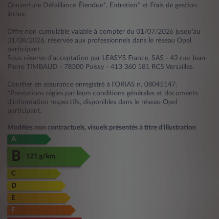
Couverture Défaillance Étendue*, Entretien* et Frais de gestion
inclus.
Offre non cumulable valable à compter du 01/07/2026 jusqu'au
31/08/2026, réservée aux professionnels dans le réseau Opel
participant.
Sous réserve d’acceptation par LEASYS France, SAS - 43 rue Jean-
Pierre TIMBAUD - 78300 Poissy - 413 360 181 RCS Versailles.
Courtier en assurance enregistré à l’ORIAS n. 08045147.
*Prestations régies par leurs conditions générales et documents
d'information respectifs, disponibles dans le réseau Opel
participant.
Modèles non contractuels, visuels présentés à titre d’illustration
A
B
121 g/km
C
D
E
F