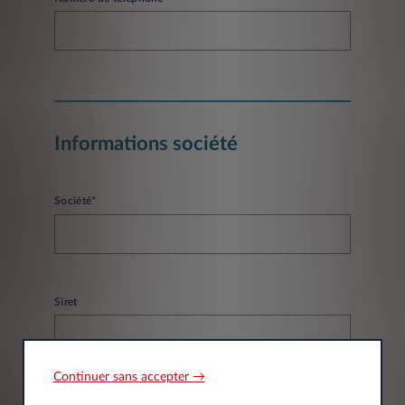
Informations société
Société*
Siret
Continuer sans accepter →