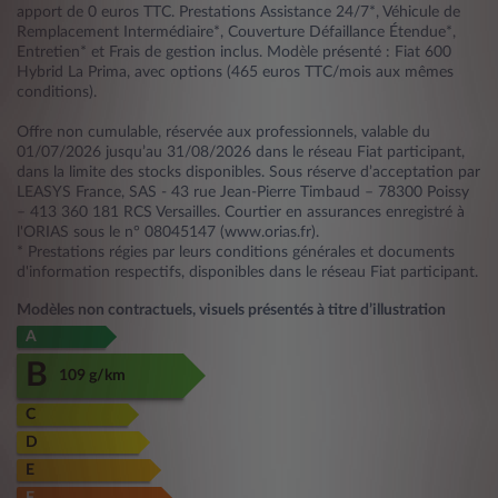
apport de 0 euros TTC. Prestations Assistance 24/7*, Véhicule de
Remplacement Intermédiaire*, Couverture Défaillance Étendue*,
Entretien* et Frais de gestion inclus. Modèle présenté : Fiat 600
Hybrid La Prima, avec options (465 euros TTC/mois aux mêmes
conditions).
Offre non cumulable, réservée aux professionnels, valable du
01/07/2026 jusqu’au 31/08/2026 dans le réseau Fiat participant,
dans la limite des stocks disponibles. Sous réserve d’acceptation par
LEASYS France, SAS - 43 rue Jean-Pierre Timbaud – 78300 Poissy
– 413 360 181 RCS Versailles. Courtier en assurances enregistré à
l'ORIAS sous le n° 08045147 (www.orias.fr).
* Prestations régies par leurs conditions générales et documents
d'information respectifs, disponibles dans le réseau Fiat participant.
Modèles non contractuels, visuels présentés à titre d’illustration
A
B
109 g/km
C
D
E