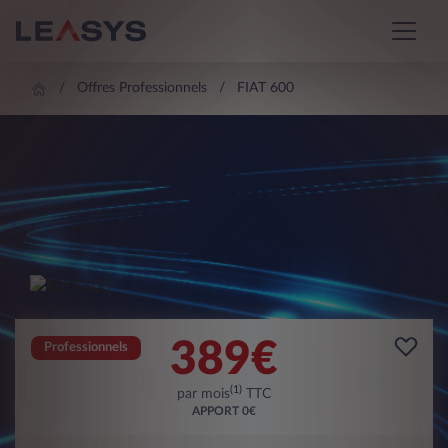
Offres Professionnels
FIAT 600
389
€
Professionnels
(1)
par mois
TTC
APPORT
0€