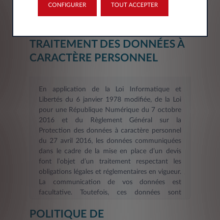
CONFIGURER
TOUT ACCEPTER
INFORMATION SUR LE
TRAITEMENT DES DONNÉES À
CARACTÈRE PERSONNEL
En application de la Loi Informatique et
Libertés du 6 janvier 1978 modifiée, de la Loi
pour une République Numérique du 7 octobre
2016 et du Règlement Général sur la
Protection des données à caractère personnel
du 27 avril 2016, les données communiquées
dans le cadre de la mise en place d’un devis
font l’objet d’un traitement respectant les
obligations légales et réglementaires en vigueur.
La communication de vos données est
facultative. Toutefois, ces données sont
nécessaires dans le cadre d’une demande
POLITIQUE DE
d’information et/ou de devis en ligne. La durée