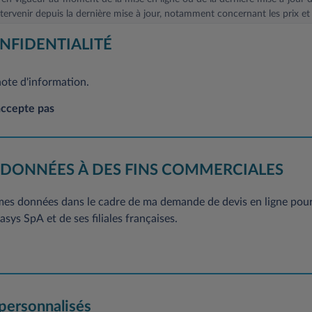
ervenir depuis la dernière mise à jour, notamment concernant les prix et 
 Général sur la protection des données à caractère personnel, vous dis
NFIDENTIALITÉ
ion et de suppression concernant l’ensemble de vos données. Si vous souha
ent, sans frais, en adressant votre demande à l’adresse mail suivante
note d'information.
suivante: Leasys France-Service Clientèle, 2/10 Boulevard de l'Europe, CS
accepte pas
 DONNÉES À DES FINS COMMERCIALES
 mes données dans le cadre de ma demande de devis en ligne pour 
sys SpA et de ses filiales françaises.
 personnalisés