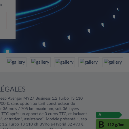
m
LÉGALES
Jeep Avenger MY27 Business 1.2 Turbo T3 110
0 €, sans option au tarif constructeur du
 36 mois / 705 km maximum, soit 36 loyers
 TTC après un apport de 0 euros TTC, et incluant
A
e*, entretien*, assistance*. Modèle présenté : Jeep
B
1.2 Turbo T3 110 ch BVR6 e-Hybrid 32 490 €,
112 g/km