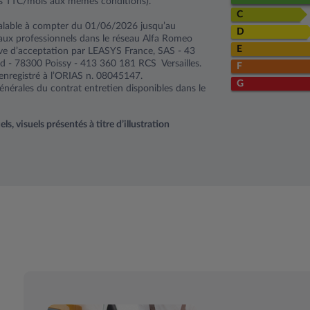
s TTC/mois aux mêmes conditions).
C
alable à compter du 01/06/2026 jusqu’au
D
aux professionnels dans le réseau Alfa Romeo
E
rve d’acceptation par LEASYS France, SAS - 43
d - 78300 Poissy - 413 360 181 RCS Versailles.
F
enregistré à l’ORIAS n. 08045147.
G
énérales du contrat entretien disponibles dans le
, visuels présentés à titre d’illustration