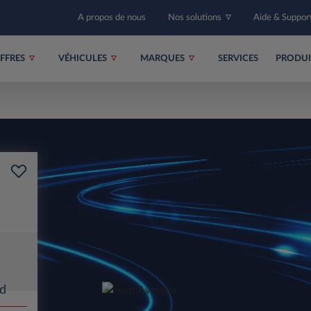
A propos de nous
Nos solutions
Aide & Suppor
FFRES
VÉHICULES
MARQUES
SERVICES
PRODU
d