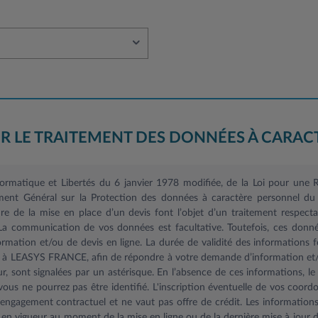
R LE TRAITEMENT DES DONNÉES À CARAC
nformatique et Libertés du 6 janvier 1978 modifiée, de la Loi pour un
ent Général sur la Protection des données à caractère personnel du 
 de la mise en place d’un devis font l’objet d’un traitement respectant
 La communication de vos données est facultative. Toutefois, ces donné
mation et/ou de devis en ligne. La durée de validité des informations f
s à LEASYS FRANCE, afin de répondre à votre demande d’information et/o
r, sont signalées par un astérisque. En l’absence de ces informations, 
ous ne pourrez pas être identifié. L'inscription éventuelle de vos coord
ngagement contractuel et ne vaut pas offre de crédit. Les informations f
 en vigueur au moment de la mise en ligne ou de la dernière mise à jour d