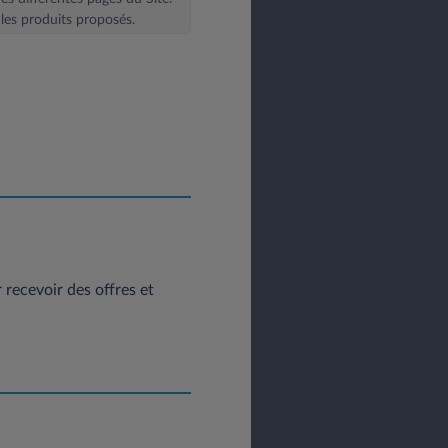
les produits proposés.
posez d’un droit d’accès, de
itez exercer vos droits vous
: contact@leasys.com
ou par
 30183 - 78300 Poissy.
recevoir des offres et