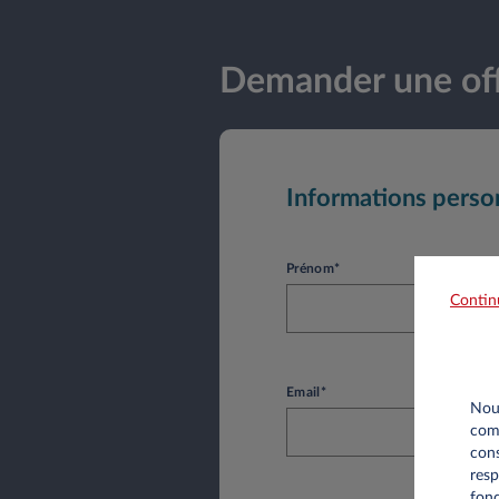
Demander une off
Informations perso
Prénom*
Contin
Email*
Nous
comm
cons
resp
fonc