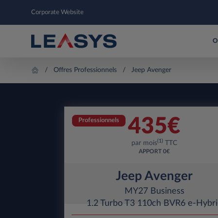
Corporate Website
O
Offres Professionnels
Jeep Avenger
435
€
Professionnels
(1)
par mois
TTC
APPORT
0€
Jeep Avenger
MY27 Business
1.2 Turbo T3 110ch BVR6 e-Hybri