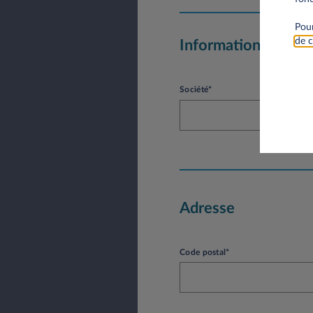
Pour
de c
Informations socié
Société*
Adresse
Code postal*