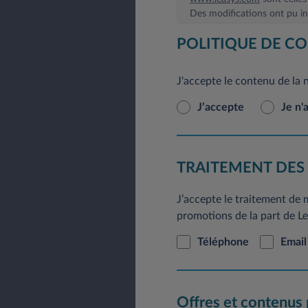
Des modifications ont pu int
En application du Règlement
POLITIQUE DE CO
rectification, de modificat
pouvez le faire à tout mom
J'accepte le contenu de la 
courrier postal à l’adresse 
J’accepte
Je n'
TRAITEMENT DES
J’accepte le traitement de
promotions de la part de Lea
Téléphone
Email
Offres et contenus