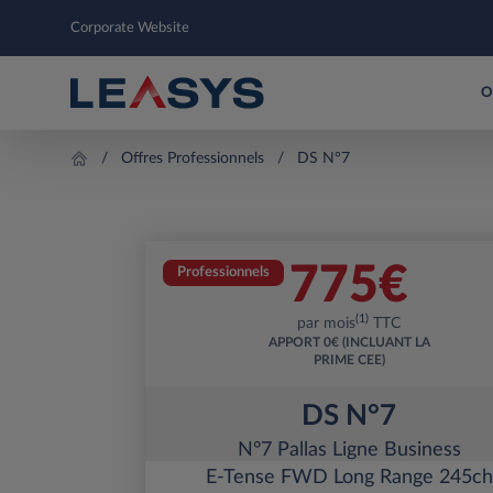
Corporate Website
O
Offres Professionnels
DS N°7
775
€
Professionnels
(1)
par mois
TTC
APPORT
0€ (INCLUANT LA
PRIME CEE)
DS N°7
N°7 Pallas Ligne Business
E-Tense FWD Long Range 245ch