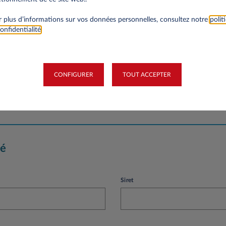
Nom*
 plus d’informations sur vos données personnelles, consultez notre
polit
onfidentialité
.
Numéro de téléphone*
CONFIGURER
TOUT ACCEPTER
té
Siret