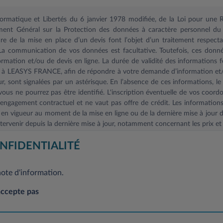
nformatique et Libertés du 6 janvier 1978 modifiée, de la Loi pour un
ent Général sur la Protection des données à caractère personnel du 
 de la mise en place d’un devis font l’objet d’un traitement respectant
 La communication de vos données est facultative. Toutefois, ces donné
mation et/ou de devis en ligne. La durée de validité des informations f
s à LEASYS FRANCE, afin de répondre à votre demande d’information et/o
r, sont signalées par un astérisque. En l’absence de ces informations, 
ous ne pourrez pas être identifié. L'inscription éventuelle de vos coord
ngagement contractuel et ne vaut pas offre de crédit. Les informations f
 en vigueur au moment de la mise en ligne ou de la dernière mise à jour d
ervenir depuis la dernière mise à jour, notamment concernant les prix et 
 Général sur la protection des données à caractère personnel, vous dis
NFIDENTIALITÉ
ion et de suppression concernant l’ensemble de vos données. Si vous souha
ent, sans frais, en adressant votre demande à l’adresse mail suivante
note d'information.
suivante: Leasys France-Service Clientèle, 2/10 Boulevard de l'Europe, CS
accepte pas