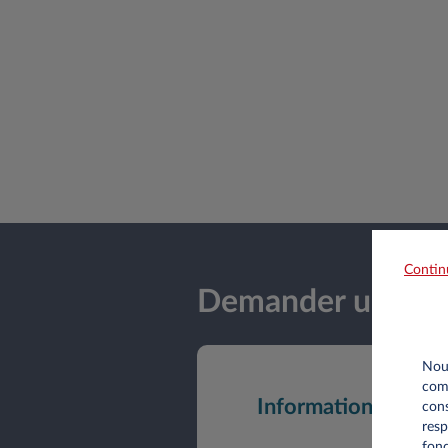
Contin
Demander une off
Nous
comm
Informations perso
cons
resp
fonc