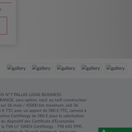
m
e DS N°7 PALLAS LIGNE BUSINESS
GE, sans option, neuf, au tarif constructeur
 sur 36 mois / 45000 km maximum, soit 36
5 € TTC avec un apport de 580 € TTC, ramené à
 prime CertiNergy de 580 € pour la valorisation
 du dispositif des Certificats d’Economies
 la TVA (n° SIREN CertiNergy : 798 641 999).
la location de 24 mois minimum, pour une