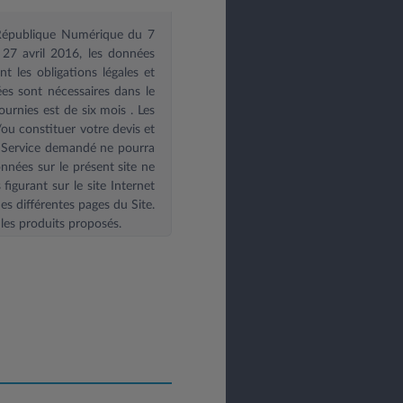
e République Numérique du 7
27 avril 2016, les données
 les obligations légales et
es sont nécessaires dans le
ournies est de six mois
. Les
u constituer votre devis et
le Service demandé ne pourra
onnées sur le présent site ne
igurant sur le site Internet
es différentes pages du Site.
les produits proposés.
posez d’un droit d’accès, de
itez exercer vos droits vous
: contact@leasys.com
ou par
 30183 - 78300 Poissy.