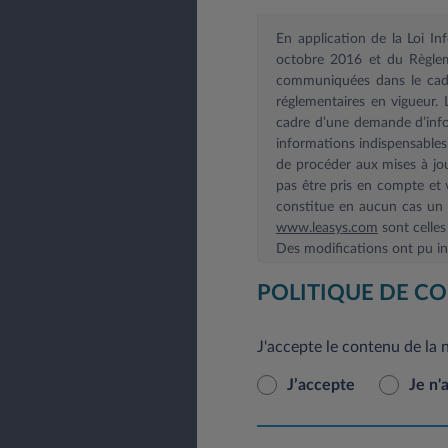
En application de la Loi I
octobre 2016 et du Règlem
communiquées dans le cadre
réglementaires en vigueur.
cadre d’une demande d’infor
informations indispensable
de procéder aux mises à jou
pas être pris en compte et v
constitue en aucun cas un e
www.leasys.com
sont celles
Des modifications ont pu int
En application du Règlement
POLITIQUE DE CO
rectification, de modificat
pouvez le faire à tout mom
J'accepte le contenu de la 
courrier postal à l’adresse 
J’accepte
Je n'