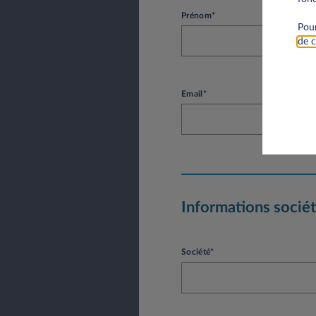
Prénom*
Pour
de c
Email*
Informations socié
Société*