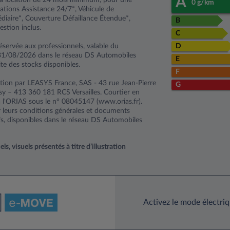
A
0 g/km
ations Assistance 24/7*, Véhicule de
iaire*, Couverture Défaillance Étendue*,
B
estion inclus.
C
éservée aux professionnels, valable du
D
31/08/2026 dans le réseau DS Automobiles
E
ite des stocks disponibles.
F
tion par LEASYS France, SAS - 43 rue Jean-Pierre
G
y – 413 360 181 RCS Versailles. Courtier en
à l'ORIAS sous le n° 08045147 (www.orias.fr).
ar leurs conditions générales et documents
fs, disponibles dans le réseau DS Automobiles
, visuels présentés à titre d’illustration
Activez le mode électri