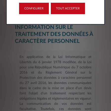
CONFIGURER
TOUT ACCEPTER
INFORMATION SUR LE
TRAITEMENT DES DONNÉES À
CARACTÈRE PERSONNEL
En application de la Loi Informatique et
Libertés du 6 janvier 1978 modifiée, de la Loi
pour une République Numérique du 7 octobre
2016 et du Règlement Général sur la
Protection des données à caractère personnel
du 27 avril 2016, les données communiquées
dans le cadre de la mise en place d’un devis
font l’objet d’un traitement respectant les
obligations légales et réglementaires en vigueur.
La communication de vos données est
facultative. Toutefois, ces données sont