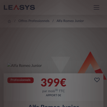
Offres Professionnels
Alfa Romeo Junior
399
€
Professionnels
(1)
par mois
TTC
APPORT
0€