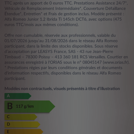
TTC après un apport de 0 euros TTC. Prestations Assistance 24/7*,
Véhicule de Remplacement Intermédiaire*, Couverture Défaillance
Étendue*, Entretien* et Frais de gestion inclus. Modèle présenté :
Alfa Romeo Junior 1.2 Ibrida Ti 145ch DCT6, avec options (475
euros TTC/mois aux mêmes conditions).
Offre non cumulable, réservée aux professionnels, valable du
01/07/2026 jusqu’au 31/08/2026 dans le réseau Alfa Romeo
participant, dans la limite des stocks disponibles. Sous réserve
d’acceptation par LEASYS France, SAS - 43 rue Jean-Pierre
Timbaud – 78300 Poissy – 413 360 181 RCS Versailles. Courtier en
assurances enregistré à l'ORIAS sous le n° 08045147 (www.orias.fr).
* Prestations régies par leurs conditions générales et documents
d'information respectifs, disponibles dans le réseau Alfa Romeo
participant.
Modèles non contractuels, visuels présentés à titre d’illustration
A
B
117 g/km
C
D
E