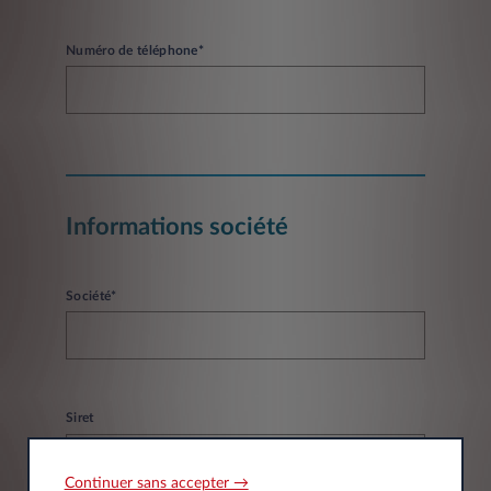
Numéro de téléphone*
Informations société
Société*
Siret
Continuer sans accepter →