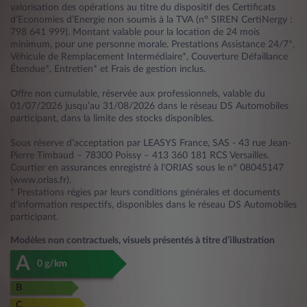
valorisation des opérations au titre du dispositif des Certificats
d’Economies d’Energie non soumis à la TVA (n° SIREN CertiNergy :
798 641 999). Montant valable pour la location de 24 mois
minimum, pour une personne morale. Prestations Assistance 24/7*,
Véhicule de Remplacement Intermédiaire*, Couverture Défaillance
Étendue*, Entretien* et Frais de gestion inclus.
Offre non cumulable, réservée aux professionnels, valable du
01/07/2026 jusqu’au 31/08/2026 dans le réseau DS Automobiles
participant, dans la limite des stocks disponibles.
Sous réserve d’acceptation par LEASYS France, SAS - 43 rue Jean-
Pierre Timbaud – 78300 Poissy – 413 360 181 RCS Versailles.
Courtier en assurances enregistré à l'ORIAS sous le n° 08045147
(www.orias.fr).
* Prestations régies par leurs conditions générales et documents
d'information respectifs, disponibles dans le réseau DS Automobiles
participant.
Modèles non contractuels, visuels présentés à titre d’illustration
A
0 g/km
B
C