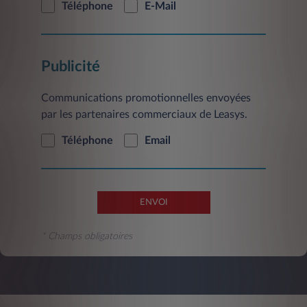
Téléphone
E-Mail
postal à l’adresse suivante: Leasys France-
Service Clientèle, 2/10 Boulevard de l'Europe,
CS 30183 - 78300 Poissy.
Publicité
Communications promotionnelles envoyées
par les partenaires commerciaux de Leasys.
Téléphone
Email
ENVOI
* Champs obligatoires