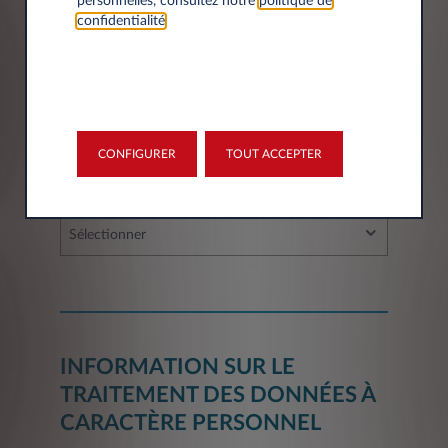
personnelles, consultez notre
politique de
confidentialité
.
Ville*
CONFIGURER
TOUT ACCEPTER
Département*
Sélectionner
INFORMATION SUR LE
TRAITEMENT DES DONNÉES À
CARACTÈRE PERSONNEL