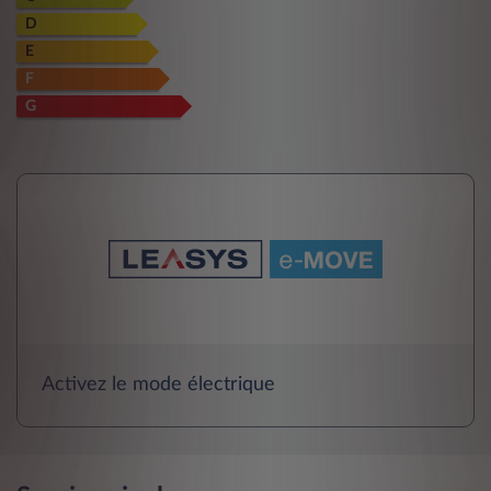
D
E
F
G
Activez le mode électrique