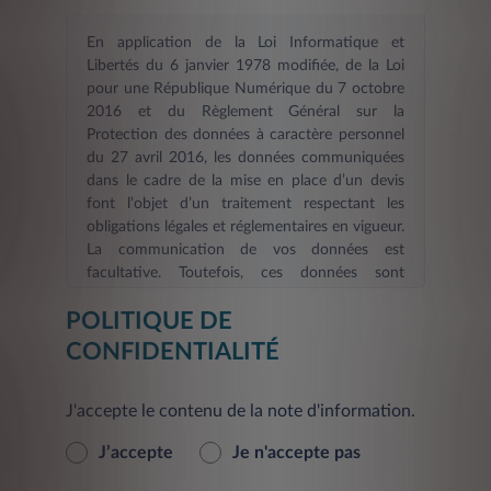
En application de la Loi Informatique et
Libertés du 6 janvier 1978 modifiée, de la Loi
pour une République Numérique du 7 octobre
2016 et du Règlement Général sur la
Protection des données à caractère personnel
du 27 avril 2016, les données communiquées
dans le cadre de la mise en place d’un devis
font l’objet d’un traitement respectant les
obligations légales et réglementaires en vigueur.
La communication de vos données est
facultative. Toutefois, ces données sont
nécessaires dans le cadre d’une demande
POLITIQUE DE
d’information et/ou de devis en ligne. La durée
de validité des informations fournies est de six
CONFIDENTIALITÉ
mois
. Les informations indispensables à
LEASYS FRANCE, afin de répondre à votre
J'accepte le contenu de la note d'information.
demande d’information et/ou constituer votre
devis et de procéder aux mises à jour, sont
J’accepte
Je n'accepte pas
signalées par un astérisque. En l’absence de ces
informations, le Service demandé ne pourra