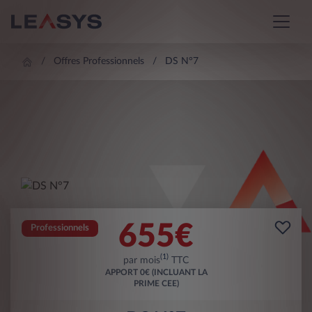
Offres Professionnels
DS N°7
655
€
Professionnels
(1)
par mois
TTC
APPORT
0€ (INCLUANT LA
PRIME CEE)