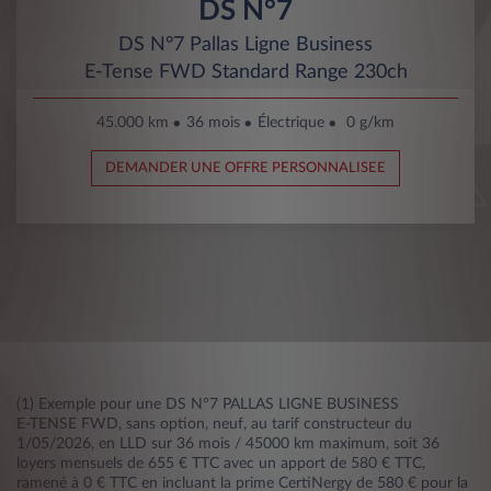
DS N°7
DS N°7 Pallas Ligne Business
E-Tense FWD Standard Range 230ch
45.000 km
36 mois
Électrique
0 g/km
DEMANDER UNE OFFRE PERSONNALISEE
(1) Exemple pour une DS N°7 PALLAS LIGNE BUSINESS
E-TENSE FWD, sans option, neuf, au tarif constructeur du
1/05/2026, en LLD sur 36 mois / 45000 km maximum, soit 36
loyers mensuels de 655 € TTC avec un apport de 580 € TTC,
ramené à 0 € TTC en incluant la prime CertiNergy de 580 € pour la