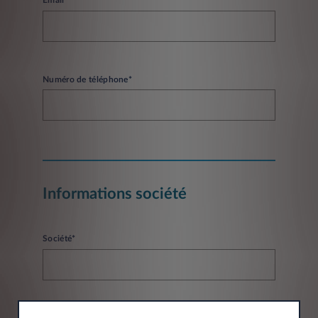
Email*
Numéro de téléphone*
Informations société
Société*
Siret