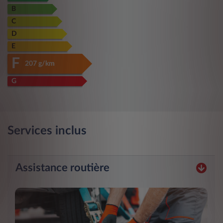
B
C
D
E
F
207 g/km
G
Services inclus
Assistance routière