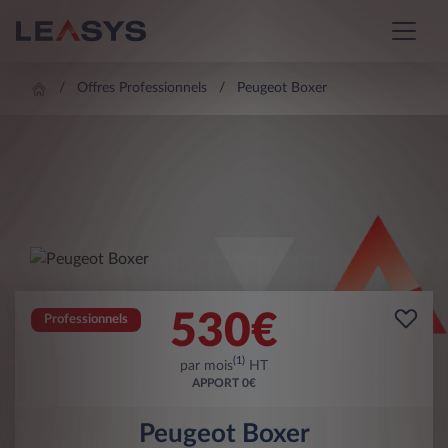
Offres Professionnels
Peugeot Boxer
530
€
Professionnels
(1)
par mois
HT
APPORT
0€
Peugeot Boxer