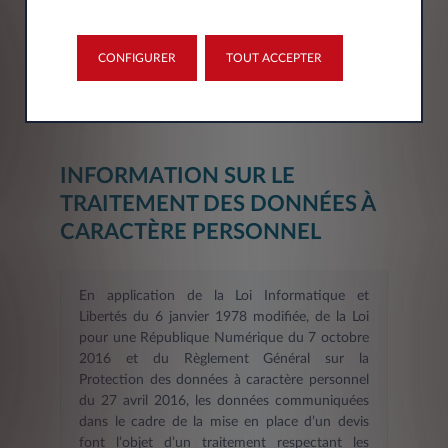
Département*
Sélectionner
CONFIGURER
TOUT ACCEPTER
INFORMATION SUR LE
TRAITEMENT DES DONNÉES À
CARACTÈRE PERSONNEL
En application de la Loi Informatique et
Libertés du 6 janvier 1978 modifiée, de la Loi
pour une République Numérique du 7 octobre
2016 et du Règlement Général sur la
Protection des données à caractère personnel
du 27 avril 2016, les données communiquées
dans le cadre de la mise en place d’un devis
font l’objet d’un traitement respectant les