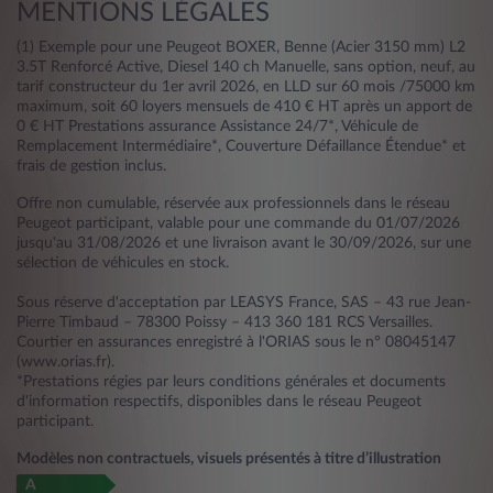
MENTIONS LÉGALES
(1) Exemple pour une Peugeot BOXER, Benne (Acier 3150 mm) L2
3.5T Renforcé Active, Diesel 140 ch Manuelle, sans option, neuf, au
tarif constructeur du 1er avril 2026, en LLD sur 60 mois /75000 km
maximum, soit 60 loyers mensuels de 410 € HT après un apport de
0 € HT Prestations assurance Assistance 24/7*, Véhicule de
Remplacement Intermédiaire*, Couverture Défaillance Étendue* et
frais de gestion inclus.
Offre non cumulable, réservée aux professionnels dans le réseau
Peugeot participant, valable pour une commande du 01/07/2026
jusqu'au 31/08/2026 et une livraison avant le 30/09/2026, sur une
sélection de véhicules en stock.
Sous réserve d'acceptation par LEASYS France, SAS – 43 rue Jean-
Pierre Timbaud – 78300 Poissy – 413 360 181 RCS Versailles.
Courtier en assurances enregistré à l'ORIAS sous le n° 08045147
(www.orias.fr).
*Prestations régies par leurs conditions générales et documents
d'information respectifs, disponibles dans le réseau Peugeot
participant.
Modèles non contractuels, visuels présentés à titre d’illustration
A