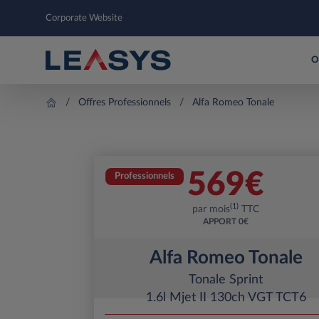
Corporate Website
O
Offres Professionnels
Alfa Romeo Tonale
569
€
Professionnels
(1)
par mois
TTC
APPORT
0€
Alfa Romeo Tonale
Tonale Sprint
1.6l Mjet II 130ch VGT TCT6