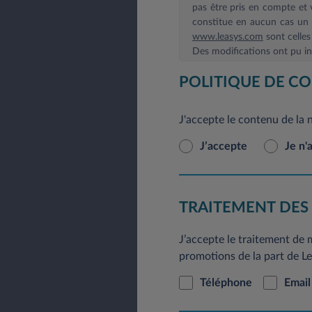
pas être pris en compte et v
constitue en aucun cas un e
www.leasys.com
sont celles
Des modifications ont pu int
En application du Règlement
POLITIQUE DE CO
rectification, de modificat
pouvez le faire à tout mom
J'accepte le contenu de la 
courrier postal à l’adresse 
J’accepte
Je n'
TRAITEMENT DES
J’accepte le traitement de
promotions de la part de Lea
Téléphone
Email