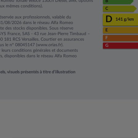
a Romeo Tonale Veloce 130ch Diesel, avec options
B
ux mêmes conditions).
C
D
éservée aux professionnels, valable du
141 g/km
31/08/2026 dans le réseau Alfa Romeo
mite des stocks disponibles. Sous réserve
E
SYS France, SAS - 43 rue Jean-Pierre Timbaud –
F
 181 RCS Versailles. Courtier en assurances
ous le n° 08045147 (www.orias.fr).
G
ar leurs conditions générales et documents
fs, disponibles dans le réseau Alfa Romeo
, visuels présentés à titre d’illustration