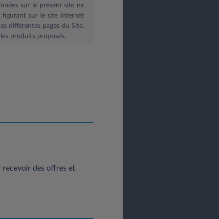
onnées sur le présent site ne
igurant sur le site Internet
es différentes pages du Site.
les produits proposés.
posez d’un droit d’accès, de
itez exercer vos droits vous
: contact@leasys.com
ou par
 30183 - 78300 Poissy.
recevoir des offres et