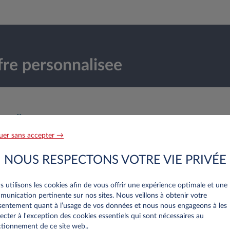
re personnalisee
nnelles
uer sans accepter →
Nom*
NOUS RESPECTONS VOTRE VIE PRIVÉE
 utilisons les cookies afin de vous offrir une expérience optimale et une
unication pertinente sur nos sites. Nous veillons à obtenir votre
entement quant à l’usage de vos données et nous nous engageons à les
Numéro de téléphone*
ecter à l'exception des cookies essentiels qui sont nécessaires au
tionnement de ce site web..