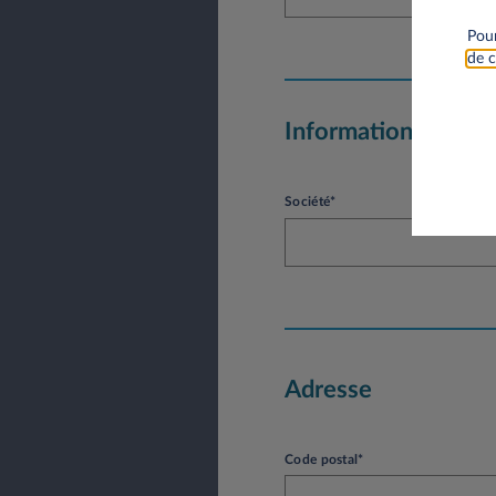
Pour
de c
Informations socié
Société*
Adresse
Code postal*