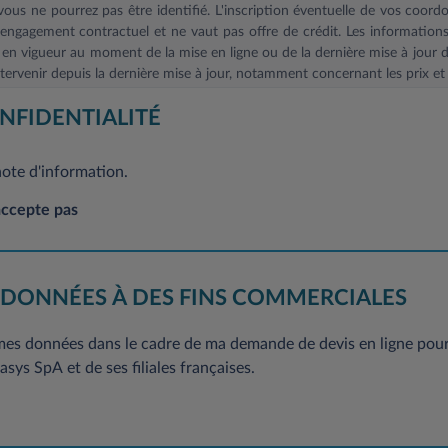
ous ne pourrez pas être identifié. L'inscription éventuelle de vos coord
ngagement contractuel et ne vaut pas offre de crédit. Les informations f
 en vigueur au moment de la mise en ligne ou de la dernière mise à jour d
ervenir depuis la dernière mise à jour, notamment concernant les prix et 
 Général sur la protection des données à caractère personnel, vous dis
NFIDENTIALITÉ
ion et de suppression concernant l’ensemble de vos données. Si vous souha
ent, sans frais, en adressant votre demande à l’adresse mail suivante
note d'information.
suivante: Leasys France-Service Clientèle, 2/10 Boulevard de l'Europe, CS
accepte pas
 DONNÉES À DES FINS COMMERCIALES
 mes données dans le cadre de ma demande de devis en ligne pour 
sys SpA et de ses filiales françaises.