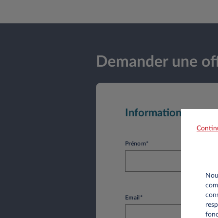
Demander une off
Informations perso
Contin
Prénom*
Nous
comm
cons
Email*
resp
fonc