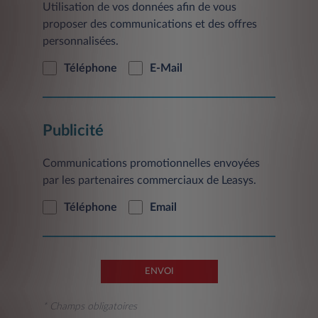
suppression concernant l’ensemble de vos
Utilisation de vos données afin de vous
données. Si vous souhaitez exercer vos droits
proposer des communications et des offres
vous pouvez le faire à tout moment, sans frais,
personnalisées.
en adressant votre demande à l’adresse mail
suivante: contact@leasys.com
ou par courrier
Téléphone
E-Mail
postal à l’adresse suivante: Leasys France-
Service Clientèle, 2/10 Boulevard de l'Europe,
CS 30183 - 78300 Poissy.
Publicité
Communications promotionnelles envoyées
par les partenaires commerciaux de Leasys.
Téléphone
Email
ENVOI
* Champs obligatoires