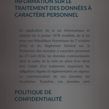
INFORMATION SUR LE
TRAITEMENT DES DONNÉES À
CARACTÈRE PERSONNEL
En application de la Loi Informatique et
Libertés du 6 janvier 1978 modifiée, de la Loi
pour une République Numérique du 7 octobre
2016 et du Règlement Général sur la
Protection des données à caractère personnel
du 27 avril 2016, les données communiquées
dans le cadre de la mise en place d’un devis
font l’objet d’un traitement respectant les
obligations légales et réglementaires en vigueur.
La communication de vos données est
facultative. Toutefois, ces données sont
nécessaires dans le cadre d’une demande
POLITIQUE DE
d’information et/ou de devis en ligne. La durée
de validité des informations fournies est de six
CONFIDENTIALITÉ
mois
. Les informations indispensables à
LEASYS FRANCE, afin de répondre à votre