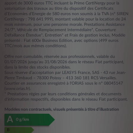
apport de 3000 euros TTC incluant la Prime CertiNergy pour la
valorisation des travaux au titre du dispositif des Certificats
d’Economies d’Energie de 580 euros non soumis à la TVA (n° SIREN
CertiNergy : 798 641 999), montant valable pour la location de 24
mois minimum, pour une personne morale. Prestations Assistance
24/7*, Véhicule de Remplacement Intermédiaire*, Couverture
Défaillance Étendue*, Entretien* et Frais de gestion inclus. Modèle
présenté : Fiat 600e Business Edition, avec options (499 euros
TTC/mois aux mêmes conditions).
Offre non cumulable, réservée aux professionnels, valable du
01/07/2026 jusqu’au 31/08/2026 dans le réseau Fiat participant,
dans la limite des stocks disponibles.
Sous réserve d’acceptation par LEASYS France, SAS - 43 rue Jean-
Pierre Timbaud – 78300 Poissy – 413 360 181 RCS Versailles.
Courtier en assurances enregistré à l'ORIAS sous le n° 08045147
(www.orias.fr).
* Prestations régies par leurs conditions générales et documents
d'information respectifs, disponibles dans le réseau Fiat participant.
Modèles non contractuels, visuels présentés à titre d’illustration
A
0 g/km
B