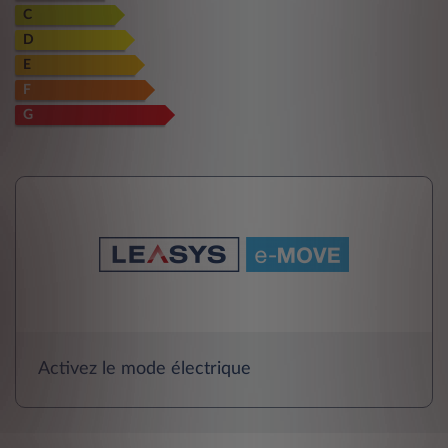
C
D
E
F
G
Activez le mode électrique