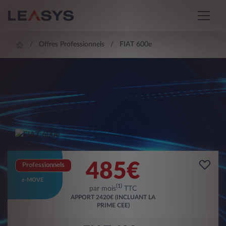
Offres Professionnels
FIAT 600e
485
€
Professionnels
e-MOVE
(1)
par mois
TTC
APPORT
2420€ (INCLUANT LA
PRIME CEE)