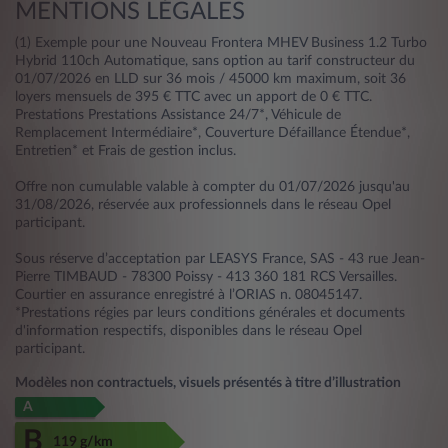
MENTIONS LÉGALES
(1) Exemple pour une Nouveau Frontera MHEV Business 1.2 Turbo
Hybrid 110ch Automatique, sans option au tarif constructeur du
01/07/2026 en LLD sur 36 mois / 45000 km maximum, soit 36
loyers mensuels de 395 € TTC avec un apport de 0 € TTC.
Prestations Prestations Assistance 24/7*, Véhicule de
Remplacement Intermédiaire*, Couverture Défaillance Étendue*,
Entretien* et Frais de gestion inclus.
Offre non cumulable valable à compter du 01/07/2026 jusqu'au
31/08/2026, réservée aux professionnels dans le réseau Opel
participant.
Sous réserve d’acceptation par LEASYS France, SAS - 43 rue Jean-
Pierre TIMBAUD - 78300 Poissy - 413 360 181 RCS Versailles.
Courtier en assurance enregistré à l’ORIAS n. 08045147.
*Prestations régies par leurs conditions générales et documents
d'information respectifs, disponibles dans le réseau Opel
participant.
Modèles non contractuels, visuels présentés à titre d’illustration
A
B
119 g/km