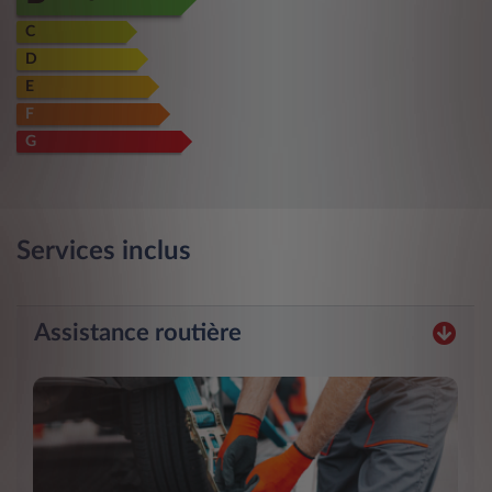
C
D
E
F
G
Services inclus
Assistance routière