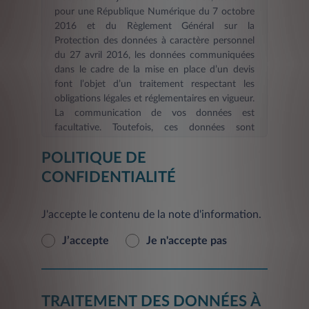
pour une République Numérique du 7 octobre
2016 et du Règlement Général sur la
Protection des données à caractère personnel
du 27 avril 2016, les données communiquées
dans le cadre de la mise en place d’un devis
font l’objet d’un traitement respectant les
obligations légales et réglementaires en vigueur.
La communication de vos données est
facultative. Toutefois, ces données sont
nécessaires dans le cadre d’une demande
POLITIQUE DE
d’information et/ou de devis en ligne. La durée
de validité des informations fournies est de six
CONFIDENTIALITÉ
mois
. Les informations indispensables à
LEASYS FRANCE, afin de répondre à votre
J'accepte le contenu de la note d'information.
demande d’information et/ou constituer votre
devis et de procéder aux mises à jour, sont
J’accepte
Je n'accepte pas
signalées par un astérisque. En l’absence de ces
informations, le Service demandé ne pourra
pas être pris en compte et vous ne pourrez pas
être identifié. L'inscription éventuelle de vos
TRAITEMENT DES DONNÉES À
coordonnées sur le présent site ne constitue