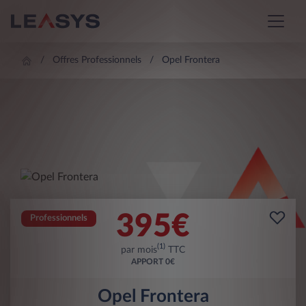
Offres Professionnels
Opel Frontera
395
€
Professionnels
(1)
par mois
TTC
APPORT
0€
Opel Frontera