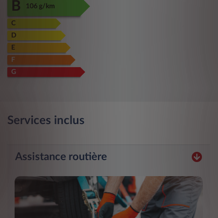
B
106 g/km
C
D
E
F
G
Services inclus
Assistance routière