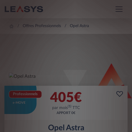
Offres Professionnels
Opel Astra
405
€
Professionnels
e-MOVE
(1)
par mois
TTC
APPORT
0€
Opel Astra