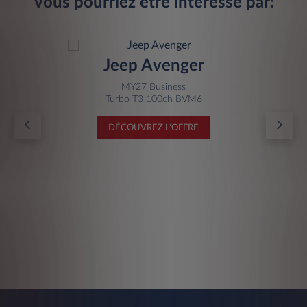
Vous pourriez être intéressé par:
Jeep Avenger
MY27 Business
Turbo T3 100ch BVM6
DÉCOUVREZ L'OFFRE