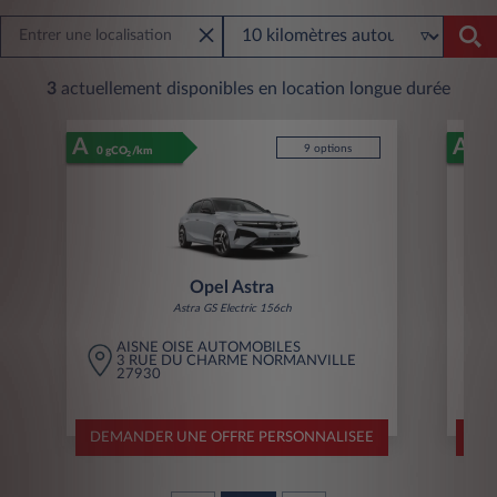
3
actuellement disponibles en location longue durée
A
A
9 options
0 gCO
/km
0 g
2
Opel Astra
Astra GS Electric 156ch
AISNE OISE AUTOMOBILES
3 RUE DU CHARME NORMANVILLE
27930
DEMANDER UNE OFFRE PERSONNALISEE
DEM