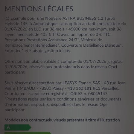
MENTIONS LÉGALES
(1) Exemple pour une Nouvelle ASTRA BUSINESS 1.2 Turbo
Hybride 145ch Automatique, sans option au tarif constructeur du
01/07/2026 en LLD sur 36 mois / 45000 km maximum, soit 36
loyers mensuels de 405 € TTC avec un apport de 0 € TTC.
Prestations Prestations Assistance 24/7*, Véhicule de
Remplacement Intermédiaire*, Couverture Défaillance Étendue*,
Entretien* et Frais de gestion inclus.
Offre non cumulable valable à compter du 01/07/2026 jusqu'au
31/08/2026, réservée aux professionnels dans le réseau Opel
participant.
Sous réserve d’acceptation par LEASYS France, SAS - 43 rue Jean-
Pierre TIMBAUD - 78300 Poissy - 413 360 181 RCS Versailles.
Courtier en assurance enregistré à l’ORIAS n. 08045147.
*Prestations régies par leurs conditions générales et documents
d'information respectifs, disponibles dans le réseau Opel
participant.
Modèles non contractuels, visuels présentés à titre d’illustration
A