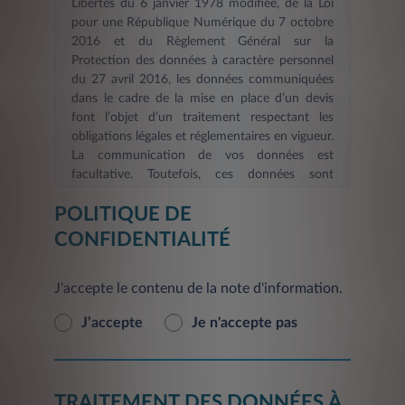
Libertés du 6 janvier 1978 modifiée, de la Loi
pour une République Numérique du 7 octobre
2016 et du Règlement Général sur la
Protection des données à caractère personnel
du 27 avril 2016, les données communiquées
dans le cadre de la mise en place d’un devis
font l’objet d’un traitement respectant les
obligations légales et réglementaires en vigueur.
La communication de vos données est
facultative. Toutefois, ces données sont
nécessaires dans le cadre d’une demande
POLITIQUE DE
d’information et/ou de devis en ligne. La durée
de validité des informations fournies est de six
CONFIDENTIALITÉ
mois
. Les informations indispensables à
LEASYS FRANCE, afin de répondre à votre
J'accepte le contenu de la note d'information.
demande d’information et/ou constituer votre
devis et de procéder aux mises à jour, sont
J’accepte
Je n'accepte pas
signalées par un astérisque. En l’absence de ces
informations, le Service demandé ne pourra
pas être pris en compte et vous ne pourrez pas
être identifié. L'inscription éventuelle de vos
TRAITEMENT DES DONNÉES À
coordonnées sur le présent site ne constitue