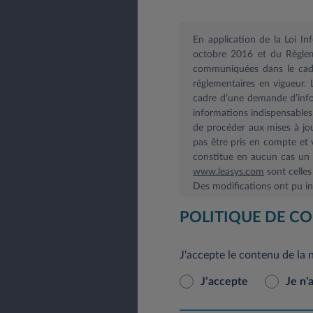
En application de la Loi I
octobre 2016 et du Règlem
communiquées dans le cadre
réglementaires en vigueur.
cadre d’une demande d’infor
informations indispensable
de procéder aux mises à jou
pas être pris en compte et v
constitue en aucun cas un e
www.leasys.com
sont celles
Des modifications ont pu int
En application du Règlement
POLITIQUE DE CO
rectification, de modificat
pouvez le faire à tout mom
J'accepte le contenu de la 
courrier postal à l’adresse 
J’accepte
Je n'