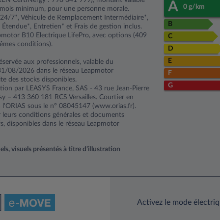
A
0 g/km
4 mois minimum, pour une personne morale.
 24/7*, Véhicule de Remplacement Intermédiaire*,
B
Étendue*, Entretien* et Frais de gestion inclus.
motor B10 Electrique LifePro, avec options (409
C
mes conditions).
D
E
éservée aux professionnels, valable du
31/08/2026 dans le réseau Leapmotor
F
ite des stocks disponibles.
G
tion par LEASYS France, SAS - 43 rue Jean-Pierre
y – 413 360 181 RCS Versailles. Courtier en
à l'ORIAS sous le n° 08045147 (www.orias.fr).
ar leurs conditions générales et documents
fs, disponibles dans le réseau Leapmotor
, visuels présentés à titre d’illustration
Activez le mode électri