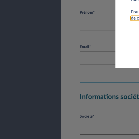
Pour
Prénom*
de c
Email*
Informations socié
Société*