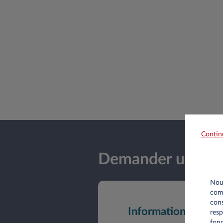
Contin
Demander une off
Nous
comm
cons
Informations perso
resp
fonc