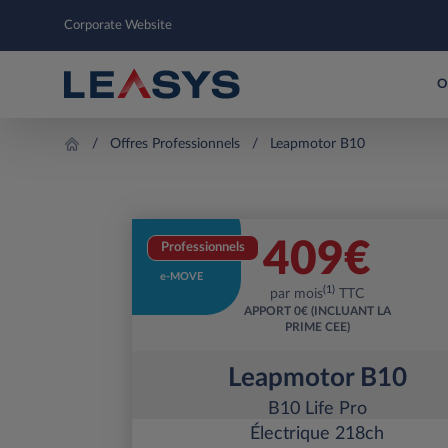
Corporate Website
O
Offres Professionnels
Leapmotor B10
409
€
Professionnels
e-MOVE
(1)
par mois
TTC
APPORT
0€ (INCLUANT LA
PRIME CEE)
Leapmotor B10
B10 Life Pro
Électrique 218ch