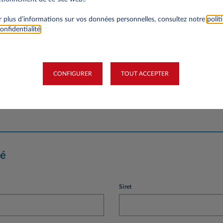
 plus d’informations sur vos données personnelles, consultez notre
polit
Nom*
onfidentialité
.
CONFIGURER
TOUT ACCEPTER
Numéro de téléphone*
té
Siret