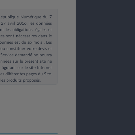
e République Numérique du 7
27 avril 2016, les données
 les obligations légales et
es sont nécessaires dans le
ournies est de six mois
. Les
u constituer votre devis et
le Service demandé ne pourra
onnées sur le présent site ne
igurant sur le site Internet
es différentes pages du Site.
les produits proposés.
posez d’un droit d’accès, de
itez exercer vos droits vous
: contact@leasys.com
ou par
 30183 - 78300 Poissy.