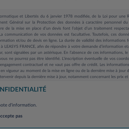
nformatique et Libertés du 6 janvier 1978 modifiée, de la Loi pour un
ent Général sur la Protection des données à caractère personnel du 
 de la mise en place d’un devis font l’objet d’un traitement respectant
 La communication de vos données est facultative. Toutefois, ces donné
mation et/ou de devis en ligne. La durée de validité des informations f
s à LEASYS FRANCE, afin de répondre à votre demande d’information et/o
r, sont signalées par un astérisque. En l’absence de ces informations, 
ous ne pourrez pas être identifié. L'inscription éventuelle de vos coord
ngagement contractuel et ne vaut pas offre de crédit. Les informations f
 en vigueur au moment de la mise en ligne ou de la dernière mise à jour d
ervenir depuis la dernière mise à jour, notamment concernant les prix et 
 Général sur la protection des données à caractère personnel, vous dis
NFIDENTIALITÉ
ion et de suppression concernant l’ensemble de vos données. Si vous souha
ent, sans frais, en adressant votre demande à l’adresse mail suivante
note d'information.
suivante: Leasys France-Service Clientèle, 2/10 Boulevard de l'Europe, CS
accepte pas