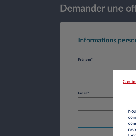
Demander une off
Informations perso
Prénom*
Contin
Email*
Nous
comm
cons
resp
fonc