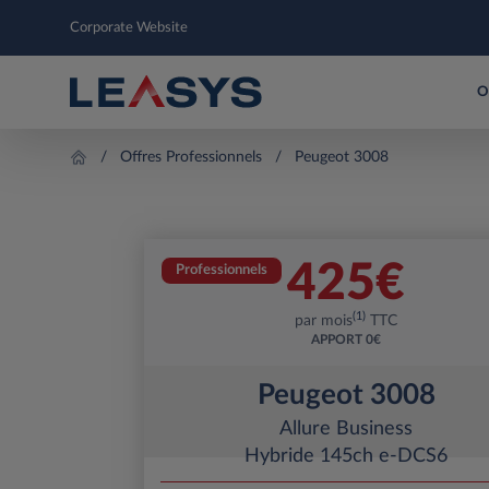
Corporate Website
O
Offres Professionnels
Peugeot 3008
425
€
Professionnels
(1)
par mois
TTC
APPORT
0€
Peugeot 3008
Allure Business
Hybride 145ch e-DCS6