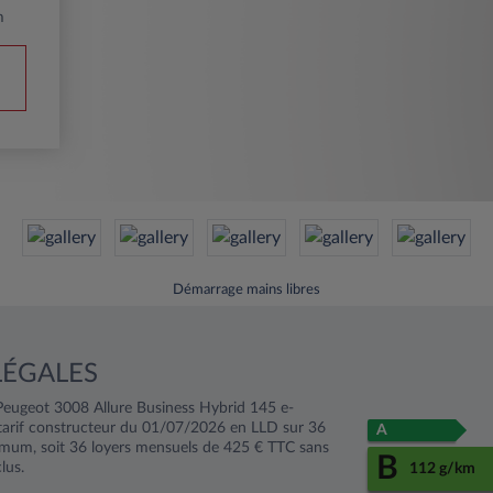
m
Démarrage mains libres
LÉGALES
Peugeot 3008 Allure Business Hybrid 145 e-
tarif constructeur du 01/07/2026 en LLD sur 36
A
um, soit 36 loyers mensuels de 425 € TTC sans
B
clus.
112 g/km