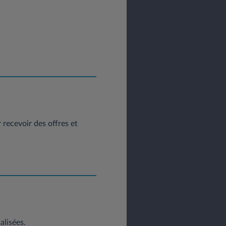
posez d’un droit d’accès, de
itez exercer vos droits vous
: contact@leasys.com
ou par
 30183 - 78300 Poissy.
recevoir des offres et
alisées.