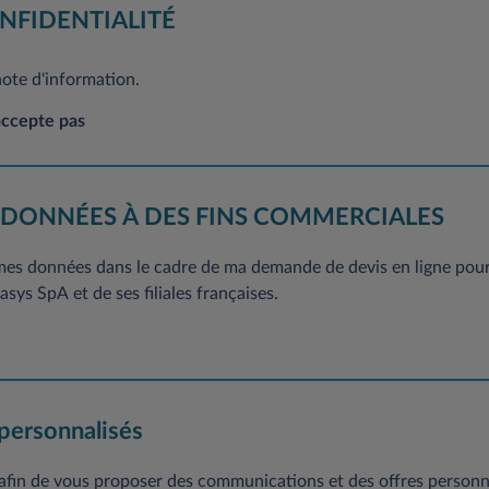
 Général sur la protection des données à caractère personnel, vous dis
NFIDENTIALITÉ
ion et de suppression concernant l’ensemble de vos données. Si vous souha
ent, sans frais, en adressant votre demande à l’adresse mail suivante
note d'information.
suivante: Leasys France-Service Clientèle, 2/10 Boulevard de l'Europe, CS
accepte pas
 DONNÉES À DES FINS COMMERCIALES
 mes données dans le cadre de ma demande de devis en ligne pour 
sys SpA et de ses filiales françaises.
 personnalisés
 afin de vous proposer des communications et des offres personn