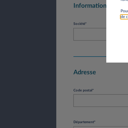
Informations socié
Pour
de c
Société*
Adresse
Code postal*
Département*