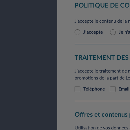
En application du Règlement
POLITIQUE DE CO
rectification, de modificat
pouvez le faire à tout mom
J'accepte le contenu de la 
courrier postal à l’adresse 
J’accepte
Je n'
TRAITEMENT DES
J’accepte le traitement de
promotions de la part de Lea
Téléphone
Email
Offres et contenus
Utilisation de vos données