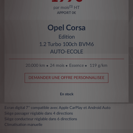
(1)
par mois
HT
APPORT
0€
Opel Corsa
Edition
1.2 Turbo 100ch BVM6
AUTO-ECOLE
20.000 km
24 mois
Essence
119 g/km
DEMANDER UNE OFFRE PERSONNALISEE
En stock
Ecran digital 7'' compatible avec Apple CarPlay et Android Auto
Siège passager réglable dans 4 directions
Siège conducteur réglable dans 6 directions
Climatisation manuelle