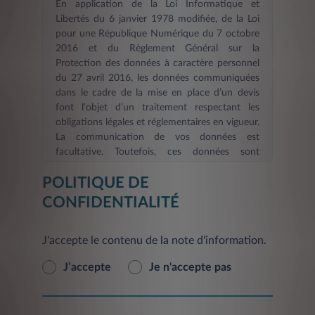
En application de la Loi Informatique et
Libertés du 6 janvier 1978 modifiée, de la Loi
pour une République Numérique du 7 octobre
2016 et du Règlement Général sur la
Protection des données à caractère personnel
du 27 avril 2016, les données communiquées
dans le cadre de la mise en place d’un devis
font l’objet d’un traitement respectant les
obligations légales et réglementaires en vigueur.
La communication de vos données est
facultative. Toutefois, ces données sont
nécessaires dans le cadre d’une demande
POLITIQUE DE
d’information et/ou de devis en ligne. La durée
de validité des informations fournies est de six
CONFIDENTIALITÉ
mois
. Les informations indispensables à
LEASYS FRANCE, afin de répondre à votre
J'accepte le contenu de la note d'information.
demande d’information et/ou constituer votre
devis et de procéder aux mises à jour, sont
J’accepte
Je n'accepte pas
signalées par un astérisque. En l’absence de ces
informations, le Service demandé ne pourra
pas être pris en compte et vous ne pourrez pas
être identifié. L'inscription éventuelle de vos