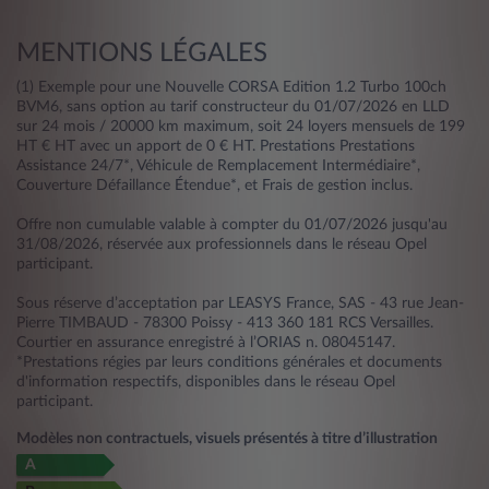
MENTIONS LÉGALES
(1) Exemple pour une Nouvelle CORSA Edition 1.2 Turbo 100ch
BVM6, sans option au tarif constructeur du 01/07/2026 en LLD
sur 24 mois / 20000 km maximum, soit 24 loyers mensuels de 199
HT € HT avec un apport de 0 € HT. Prestations Prestations
Assistance 24/7*, Véhicule de Remplacement Intermédiaire*,
Couverture Défaillance Étendue*, et Frais de gestion inclus.
Offre non cumulable valable à compter du 01/07/2026 jusqu'au
31/08/2026, réservée aux professionnels dans le réseau Opel
participant.
Sous réserve d’acceptation par LEASYS France, SAS - 43 rue Jean-
Pierre TIMBAUD - 78300 Poissy - 413 360 181 RCS Versailles.
Courtier en assurance enregistré à l’ORIAS n. 08045147.
*Prestations régies par leurs conditions générales et documents
d'information respectifs, disponibles dans le réseau Opel
participant.
Modèles non contractuels, visuels présentés à titre d’illustration
A