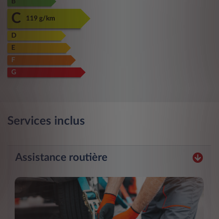
B
C
119 g/km
D
E
F
G
Services inclus
Assistance routière