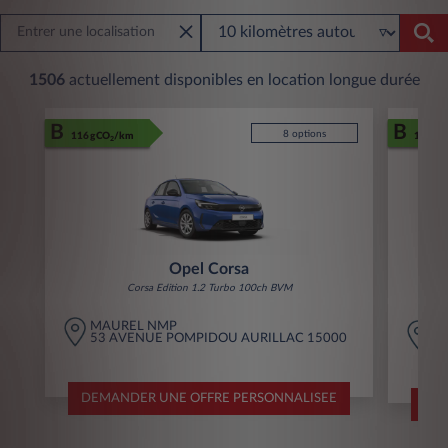
1506
actuellement disponibles en location longue durée
B
B
8 options
116 gCO
/km
116 gC
2
Opel Corsa
Corsa Edition 1.2 Turbo 100ch BVM
G
MAUREL NMP
2
53 AVENUE POMPIDOU AURILLAC 15000
9
DEMANDER UNE OFFRE PERSONNALISEE
DEM