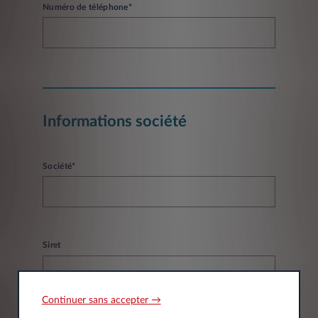
Numéro de téléphone*
Informations société
Société*
Siret
Continuer sans accepter →