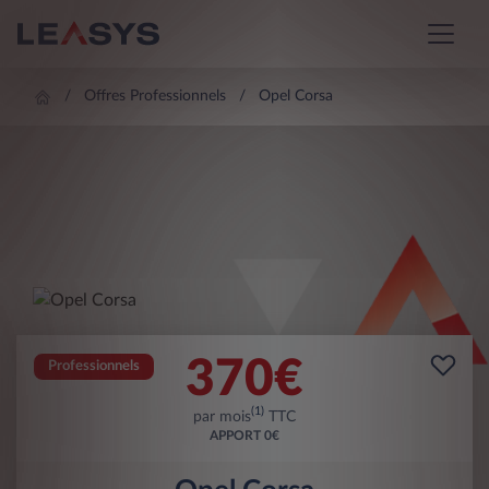
Offres Professionnels
Opel Corsa
370
€
Professionnels
(1)
par mois
TTC
APPORT
0€