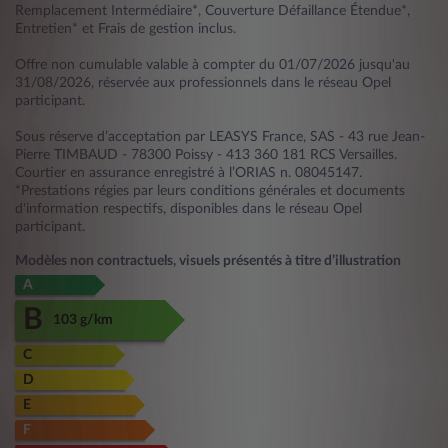
Remplacement Intermédiaire*, Couverture Défaillance Étendue*,
Entretien* et Frais de gestion inclus.
Offre non cumulable valable à compter du 01/07/2026 jusqu'au
31/08/2026, réservée aux professionnels dans le réseau Opel
participant.
Sous réserve d’acceptation par LEASYS France, SAS - 43 rue Jean-
Pierre TIMBAUD - 78300 Poissy - 413 360 181 RCS Versailles.
Courtier en assurance enregistré à l’ORIAS n. 08045147.
*Prestations régies par leurs conditions générales et documents
d'information respectifs, disponibles dans le réseau Opel
participant.
Modèles non contractuels, visuels présentés à titre d’illustration
A
B
103 g/km
C
D
E
F