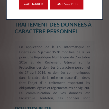
CONFIGURER
TOUT ACCEPTER
INFORMATION SUR LE
TRAITEMENT DES DONNÉES À
CARACTÈRE PERSONNEL
En application de la Loi Informatique et
Libertés du 6 janvier 1978 modifiée, de la Loi
pour une République Numérique du 7 octobre
2016 et du Règlement Général sur la
Protection des données à caractère personnel
du 27 avril 2016, les données communiquées
dans le cadre de la mise en place d’un devis
font l’objet d’un traitement respectant les
obligations légales et réglementaires en vigueur.
La communication de vos données est
facultative. Toutefois, ces données sont
nécessaires dans le cadre d’une demande
d’information et/ou de devis en ligne. La durée