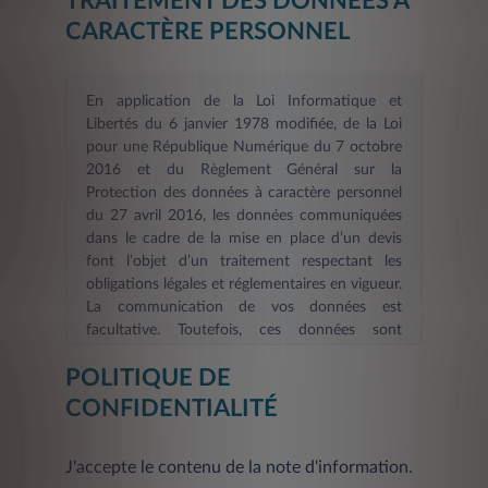
TRAITEMENT DES DONNÉES À
CARACTÈRE PERSONNEL
En application de la Loi Informatique et
Libertés du 6 janvier 1978 modifiée, de la Loi
pour une République Numérique du 7 octobre
2016 et du Règlement Général sur la
Protection des données à caractère personnel
du 27 avril 2016, les données communiquées
dans le cadre de la mise en place d’un devis
font l’objet d’un traitement respectant les
obligations légales et réglementaires en vigueur.
La communication de vos données est
facultative. Toutefois, ces données sont
nécessaires dans le cadre d’une demande
POLITIQUE DE
d’information et/ou de devis en ligne. La durée
de validité des informations fournies est de six
CONFIDENTIALITÉ
mois
. Les informations indispensables à
LEASYS FRANCE, afin de répondre à votre
J'accepte le contenu de la note d'information.
demande d’information et/ou constituer votre