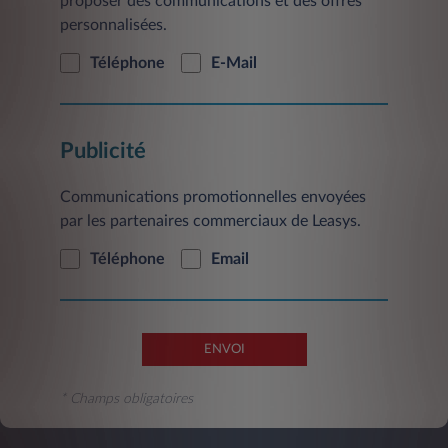
proposer des communications et des offres
vous pouvez le faire à tout moment, sans frais,
personnalisées.
en adressant votre demande à l’adresse mail
suivante: contact@leasys.com
ou par courrier
Téléphone
E-Mail
postal à l’adresse suivante: Leasys France-
Service Clientèle, 2/10 Boulevard de l'Europe,
CS 30183 - 78300 Poissy.
Publicité
Communications promotionnelles envoyées
par les partenaires commerciaux de Leasys.
Téléphone
Email
ENVOI
* Champs obligatoires