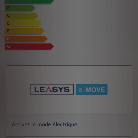
B
C
D
E
F
G
Activez le mode électrique