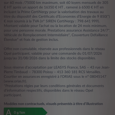
sur 60 mois /75000 km maximum, soit 60 loyers mensuels de 305
€ HT après un apport de 16350 € HT , ramené à 6500 € HT en
incluant la Prime CertiNergy pour la valorisation des travaux au
titre du dispositif des Certificats d’Economies d’Energie de 9 850(*)
€ non soumis à la TVA (n° SIREN CertiNergy : 798 641 999).
Montant valable pour l’achat ou la location de 24 mois minimum,
pour une personne morale. Prestations assurance Assistance 24/7*,
Véhicule de Remplacement Intermédiaire*, Couverture Défaillance
Étendue* et frais de gestion inclus.
Offre non cumulable, réservée aux professionnels dans le réseau
Opel participant, valable pour une commande du 01/07/2026
jusqu'au 31/08/2026 dans la limite des stocks disponibles.
Sous réserve d'acceptation par LEASYS France, SAS – 43 rue Jean-
Pierre Timbaud – 78300 Poissy – 413 360 181 RCS Versailles.
Courtier en assurances enregistré à l'ORIAS sous le n° 08045147
(www.orias.fr).
*Prestations régies par leurs conditions générales et documents
d'information respectifs, disponibles dans le réseau Opel
participant.
Modèles non contractuels, visuels présentés à titre d’illustration
A
0 g/km