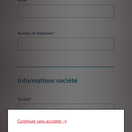
Email*
Numéro de téléphone*
Informations société
Société*
Continuer sans accepter →