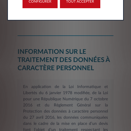
CONFIGURER
TOUT ACCEPTER
Département*
Sélectionner
INFORMATION SUR LE
TRAITEMENT DES DONNÉES À
CARACTÈRE PERSONNEL
En application de la Loi Informatique et
Libertés du 6 janvier 1978 modifiée, de la Loi
pour une République Numérique du 7 octobre
2016 et du Règlement Général sur la
Protection des données à caractère personnel
du 27 avril 2016, les données communiquées
dans le cadre de la mise en place d’un devis
font l’objet d’un traitement respectant les