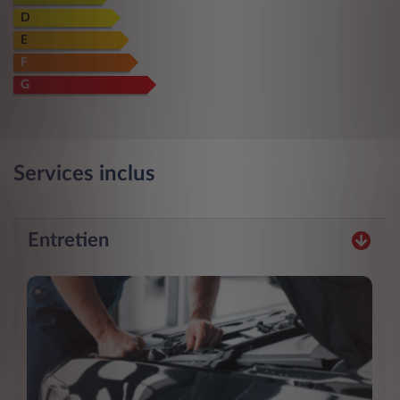
D
E
F
G
Services inclus
Entretien