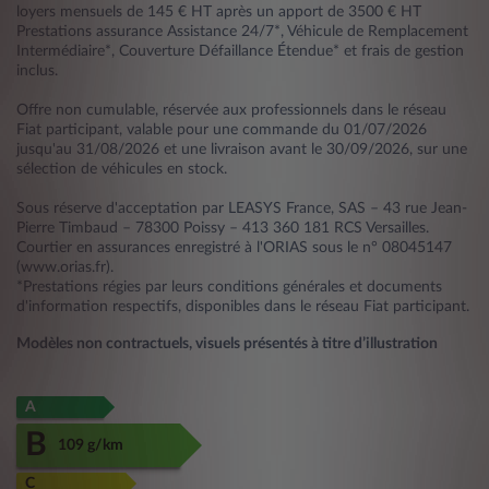
loyers mensuels de 145 € HT après un apport de 3500 € HT
Prestations assurance Assistance 24/7*, Véhicule de Remplacement
Intermédiaire*, Couverture Défaillance Étendue* et frais de gestion
inclus.
Offre non cumulable, réservée aux professionnels dans le réseau
Fiat participant, valable pour une commande du 01/07/2026
jusqu'au 31/08/2026 et une livraison avant le 30/09/2026, sur une
sélection de véhicules en stock.
Sous réserve d'acceptation par LEASYS France, SAS – 43 rue Jean-
Pierre Timbaud – 78300 Poissy – 413 360 181 RCS Versailles.
Courtier en assurances enregistré à l'ORIAS sous le n° 08045147
(www.orias.fr).
*Prestations régies par leurs conditions générales et documents
d'information respectifs, disponibles dans le réseau Fiat participant.
Modèles non contractuels, visuels présentés à titre d’illustration
A
B
109 g/km
C