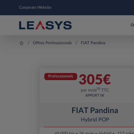
Corporate Website
O
Offres Professionnels
FIAT Pandina
305
€
Professionnels
(1)
par mois
TTC
APPORT
0€
FIAT Pandina
Hybrid POP
45.000 km
36 mois
Hybrid
117 g/k