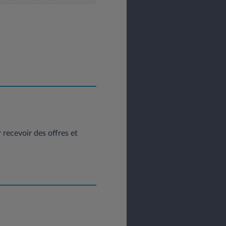
posez d’un droit d’accès, de
itez exercer vos droits vous
: contact@leasys.com
ou par
 30183 - 78300 Poissy.
recevoir des offres et