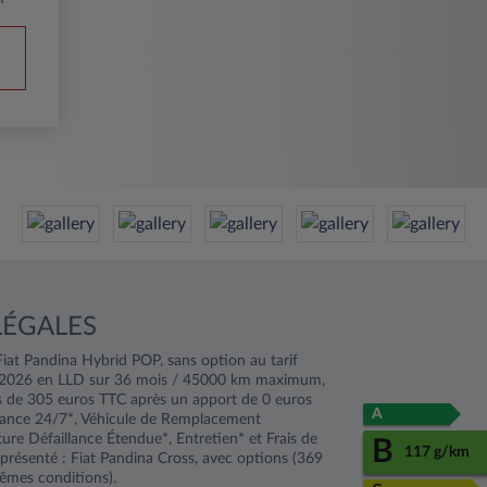
LÉGALES
iat Pandina Hybrid POP, sans option au tarif
/2026 en LLD sur 36 mois / 45000 km maximum,
s de 305 euros TTC après un apport de 0 euros
A
stance 24/7*, Véhicule de Remplacement
ure Défaillance Étendue*, Entretien* et Frais de
B
117 g/km
 présenté : Fiat Pandina Cross, avec options (369
mes conditions).