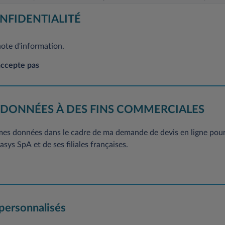
 Général sur la protection des données à caractère personnel, vous dis
NFIDENTIALITÉ
ion et de suppression concernant l’ensemble de vos données. Si vous souha
ent, sans frais, en adressant votre demande à l’adresse mail suivante
note d'information.
suivante: Leasys France-Service Clientèle, 2/10 Boulevard de l'Europe, CS
accepte pas
 DONNÉES À DES FINS COMMERCIALES
 mes données dans le cadre de ma demande de devis en ligne pour 
sys SpA et de ses filiales françaises.
 personnalisés