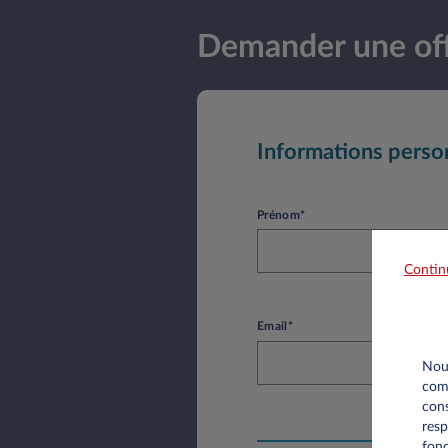
Demander une off
Informations perso
Prénom*
Contin
Email*
Nous
comm
cons
resp
fonc