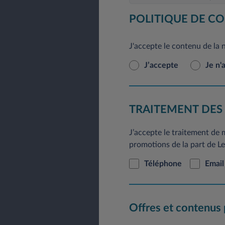
En application du Règlement
POLITIQUE DE CO
rectification, de modificat
pouvez le faire à tout mom
J'accepte le contenu de la 
courrier postal à l’adresse 
J’accepte
Je n'
TRAITEMENT DES
J’accepte le traitement de
promotions de la part de Lea
Téléphone
Email
Offres et contenus