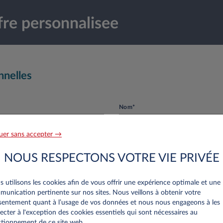
re personnalisee
nnelles
Nom*
uer sans accepter →
NOUS RESPECTONS VOTRE VIE PRIVÉE
Numéro de téléphone*
 utilisons les cookies afin de vous offrir une expérience optimale et une
unication pertinente sur nos sites. Nous veillons à obtenir votre
entement quant à l’usage de vos données et nous nous engageons à les
ecter à l'exception des cookies essentiels qui sont nécessaires au
tionnement de ce site web..