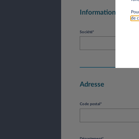
Informations socié
Pour
de c
Société*
Adresse
Code postal*
Département*