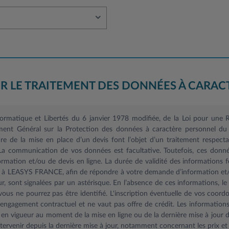
R LE TRAITEMENT DES DONNÉES À CARAC
nformatique et Libertés du 6 janvier 1978 modifiée, de la Loi pour un
ent Général sur la Protection des données à caractère personnel du 
 de la mise en place d’un devis font l’objet d’un traitement respectant
 La communication de vos données est facultative. Toutefois, ces donné
mation et/ou de devis en ligne. La durée de validité des informations f
s à LEASYS FRANCE, afin de répondre à votre demande d’information et/o
r, sont signalées par un astérisque. En l’absence de ces informations, 
ous ne pourrez pas être identifié. L'inscription éventuelle de vos coord
ngagement contractuel et ne vaut pas offre de crédit. Les informations f
 en vigueur au moment de la mise en ligne ou de la dernière mise à jour d
ervenir depuis la dernière mise à jour, notamment concernant les prix et 