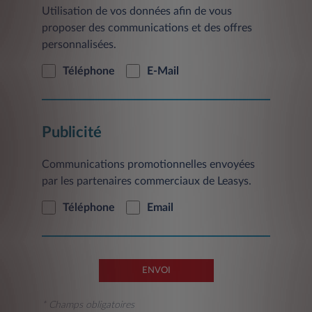
suppression concernant l’ensemble de vos
Utilisation de vos données afin de vous
données. Si vous souhaitez exercer vos droits
proposer des communications et des offres
vous pouvez le faire à tout moment, sans frais,
personnalisées.
en adressant votre demande à l’adresse mail
suivante: contact@leasys.com
ou par courrier
Téléphone
E-Mail
postal à l’adresse suivante: Leasys France-
Service Clientèle, 2/10 Boulevard de l'Europe,
CS 30183 - 78300 Poissy.
Publicité
Communications promotionnelles envoyées
par les partenaires commerciaux de Leasys.
Téléphone
Email
ENVOI
* Champs obligatoires