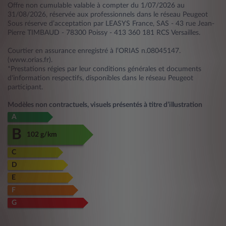
Offre non cumulable valable à compter du 1/07/2026 au
31/08/2026, réservée aux professionnels dans le réseau Peugeot
Sous réserve d’acceptation par LEASYS France, SAS - 43 rue Jean-
Pierre TIMBAUD - 78300 Poissy - 413 360 181 RCS Versailles.
Courtier en assurance enregistré à l’ORIAS n.08045147.
(www.orias.fr).
*Prestations régies par leur conditions générales et documents
d'information respectifs, disponibles dans le réseau Peugeot
participant.
Modèles non contractuels, visuels présentés à titre d’illustration
A
B
102 g/km
C
D
E
F
G