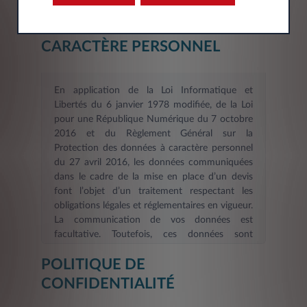
INFORMATION SUR LE
TRAITEMENT DES DONNÉES À
CARACTÈRE PERSONNEL
En application de la Loi Informatique et
Libertés du 6 janvier 1978 modifiée, de la Loi
pour une République Numérique du 7 octobre
2016 et du Règlement Général sur la
Protection des données à caractère personnel
du 27 avril 2016, les données communiquées
dans le cadre de la mise en place d’un devis
font l’objet d’un traitement respectant les
obligations légales et réglementaires en vigueur.
La communication de vos données est
facultative. Toutefois, ces données sont
nécessaires dans le cadre d’une demande
POLITIQUE DE
d’information et/ou de devis en ligne. La durée
de validité des informations fournies est de six
CONFIDENTIALITÉ
mois
. Les informations indispensables à
LEASYS FRANCE, afin de répondre à votre