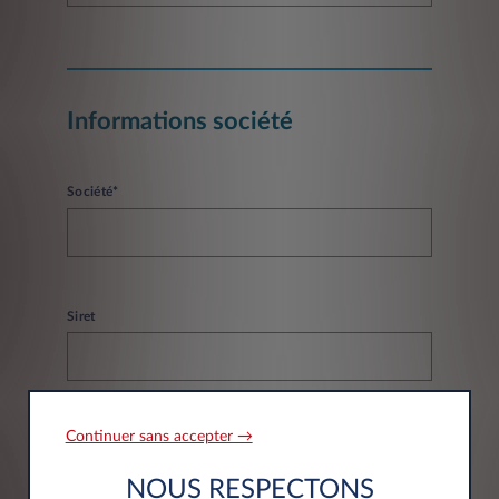
Informations société
Société*
Siret
Continuer sans accepter →
NOUS RESPECTONS