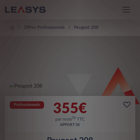
Offres Professionnels
Peugeot 208
355
€
Professionnels
(1)
par mois
TTC
APPORT
0€