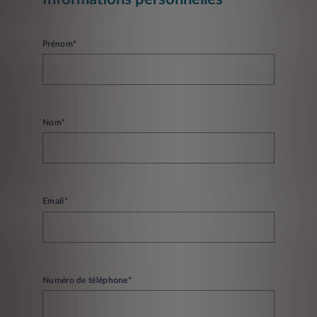
Prénom*
Nom*
Email*
Numéro de téléphone*