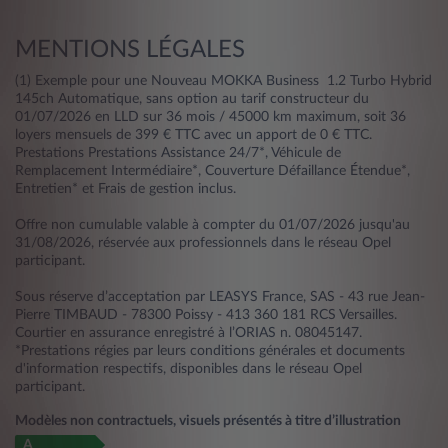
MENTIONS LÉGALES
(1) Exemple pour une Nouveau MOKKA Business 1.2 Turbo Hybrid
145ch Automatique, sans option au tarif constructeur du
01/07/2026 en LLD sur 36 mois / 45000 km maximum, soit 36
loyers mensuels de 399 € TTC avec un apport de 0 € TTC.
Prestations Prestations Assistance 24/7*, Véhicule de
Remplacement Intermédiaire*, Couverture Défaillance Étendue*,
Entretien* et Frais de gestion inclus.
Offre non cumulable valable à compter du 01/07/2026 jusqu'au
31/08/2026, réservée aux professionnels dans le réseau Opel
participant.
Sous réserve d’acceptation par LEASYS France, SAS - 43 rue Jean-
Pierre TIMBAUD - 78300 Poissy - 413 360 181 RCS Versailles.
Courtier en assurance enregistré à l’ORIAS n. 08045147.
*Prestations régies par leurs conditions générales et documents
d'information respectifs, disponibles dans le réseau Opel
participant.
Modèles non contractuels, visuels présentés à titre d’illustration
A