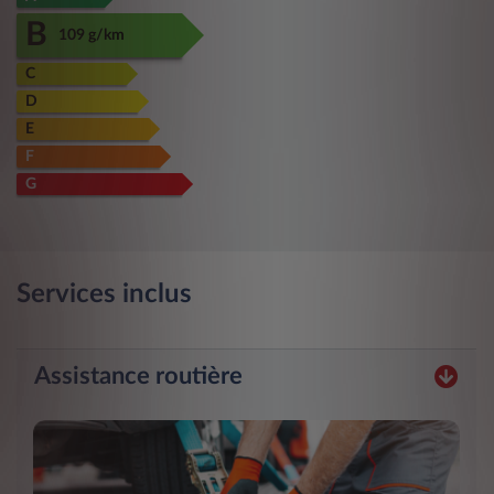
B
109 g/km
C
D
E
F
G
Services inclus
Assistance routière