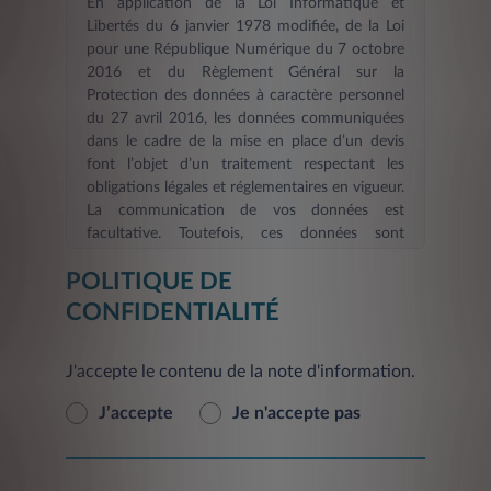
En application de la Loi Informatique et
Libertés du 6 janvier 1978 modifiée, de la Loi
pour une République Numérique du 7 octobre
2016 et du Règlement Général sur la
Protection des données à caractère personnel
du 27 avril 2016, les données communiquées
dans le cadre de la mise en place d’un devis
font l’objet d’un traitement respectant les
obligations légales et réglementaires en vigueur.
La communication de vos données est
facultative. Toutefois, ces données sont
nécessaires dans le cadre d’une demande
POLITIQUE DE
d’information et/ou de devis en ligne. La durée
de validité des informations fournies est de six
CONFIDENTIALITÉ
mois
. Les informations indispensables à
LEASYS FRANCE, afin de répondre à votre
J'accepte le contenu de la note d'information.
demande d’information et/ou constituer votre
devis et de procéder aux mises à jour, sont
J’accepte
Je n'accepte pas
signalées par un astérisque. En l’absence de ces
informations, le Service demandé ne pourra
pas être pris en compte et vous ne pourrez pas
être identifié. L'inscription éventuelle de vos