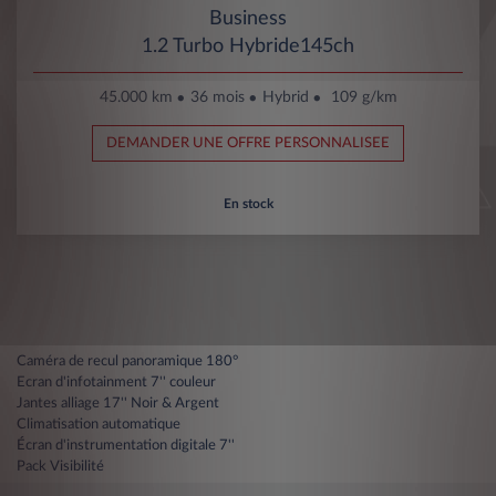
Business
1.2 Turbo Hybride145ch
45.000 km
36 mois
Hybrid
109 g/km
DEMANDER UNE OFFRE PERSONNALISEE
En stock
Caméra de recul panoramique 180°
Ecran d'infotainment 7'' couleur
Jantes alliage 17'' Noir & Argent
Climatisation automatique
Écran d'instrumentation digitale 7''
Pack Visibilité