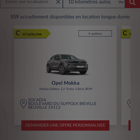
559
actuellement disponibles en location longue durée
C
C
4 options
127 gCO
/km
127 gC
2
Opel Mokka
Mokka Edition 1.2 Turbo 136ch BVM
SOCADIA
F
BOULEVARD DU SUFFOLK BIEVILLE
3
BEUVILLE 14112
A
DEMANDER UNE OFFRE PERSONNALISEE
DEM