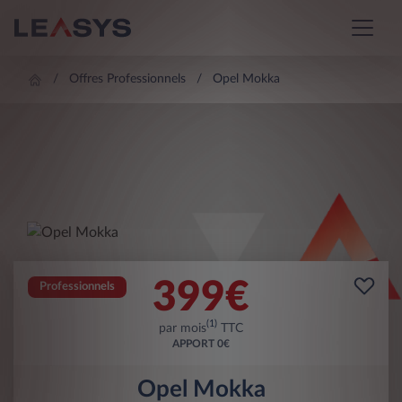
Offres Professionnels
Opel Mokka
399
€
Professionnels
(1)
par mois
TTC
APPORT
0€
Opel Mokka