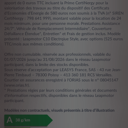
apport de 0 euros TTC incluant la Prime CertiNergy pour la
valorisation des travaux au titre du dispositif des Certificats
d’Economies d’Energie de 580 euros non soumis à la TVA (n° SIREN
CertiNergy : 798 641 999), montant valable pour la location de 24
mois minimum, pour une personne morale. Prestations Assistance
24/7*, Véhicule de Remplacement Intermédiaire*, Couverture
Défaillance Étendue*, Entretien* et Frais de gestion inclus. Modèle
présenté : Leapmotor C10 Electrqiue Style, avec options (525 euros
TTC/mois aux mêmes conditions).
Offre non cumulable, réservée aux professionnels, valable du
01/07/2026 jusqu’au 31/08/2026 dans le réseau Leapmotor
participant, dans la limite des stocks disponibles.
Sous réserve d’acceptation par LEASYS France, SAS - 43 rue Jean-
Pierre Timbaud – 78300 Poissy – 413 360 181 RCS Versailles.
Courtier en assurances enregistré à l'ORIAS sous le n° 08045147
(www.orias.fr).
* Prestations régies par leurs conditions générales et documents
d'information respectifs, disponibles dans le réseau Leapmotor
participant.
Modèles non contractuels, visuels présentés à titre d’illustration
A
38 g/km