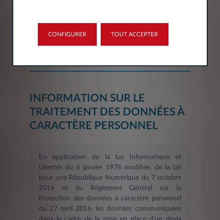
Département*
Sélectionner
CONFIGURER
TOUT ACCEPTER
INFORMATION SUR LE
TRAITEMENT DES DONNÉES À
CARACTÈRE PERSONNEL
En application de la Loi Informatique et
Libertés du 6 janvier 1978 modifiée, de la Loi
pour une République Numérique du 7 octobre
2016 et du Règlement Général sur la
Protection des données à caractère personnel
du 27 avril 2016, les données communiquées
dans le cadre de la mise en place d’un devis