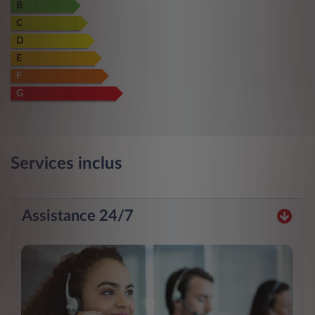
B
C
D
E
F
G
Services inclus
Assistance 24/7