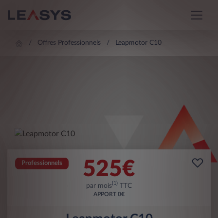
Offres Professionnels
Leapmotor C10
525
€
Professionnels
(1)
par mois
TTC
APPORT
0€