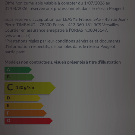
Offre non cumulable valable à compter du 1/07/2026 au
31/08/2026, réservée aux professionnels dans le réseau Peugeot
Sous réserve d’acceptation par LEASYS France, SAS - 43 rue Jean-
Pierre TIMBAUD - 78300 Poissy - 413 360 181 RCS Versailles.
Courtier en assurance enregistré à l’ORIAS n.08045147.
(www.orias.fr).
*Prestations régies par leur conditions générales et documents
d'information respectifs, disponibles dans le réseau Peugeot
participant.
Modèles non contractuels, visuels présentés à titre d’illustration
A
B
C
130 g/km
D
E
F
G