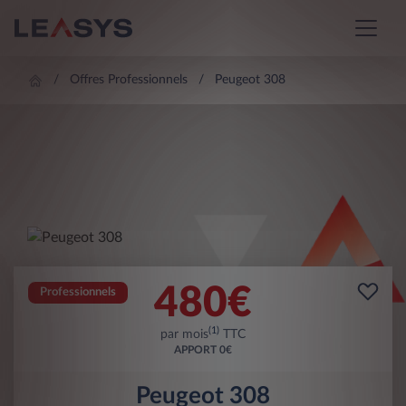
Offres Professionnels
Peugeot 308
480
€
Professionnels
(1)
par mois
TTC
APPORT
0€
Peugeot 308