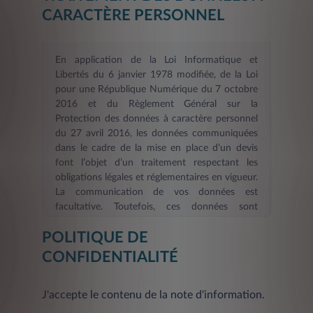
CARACTÈRE PERSONNEL
En application de la Loi Informatique et
Libertés du 6 janvier 1978 modifiée, de la Loi
pour une République Numérique du 7 octobre
2016 et du Règlement Général sur la
Protection des données à caractère personnel
du 27 avril 2016, les données communiquées
dans le cadre de la mise en place d’un devis
font l’objet d’un traitement respectant les
obligations légales et réglementaires en vigueur.
La communication de vos données est
facultative. Toutefois, ces données sont
nécessaires dans le cadre d’une demande
POLITIQUE DE
d’information et/ou de devis en ligne. La durée
de validité des informations fournies est de six
CONFIDENTIALITÉ
mois
. Les informations indispensables à
LEASYS FRANCE, afin de répondre à votre
J'accepte le contenu de la note d'information.
demande d’information et/ou constituer votre
devis et de procéder aux mises à jour, sont