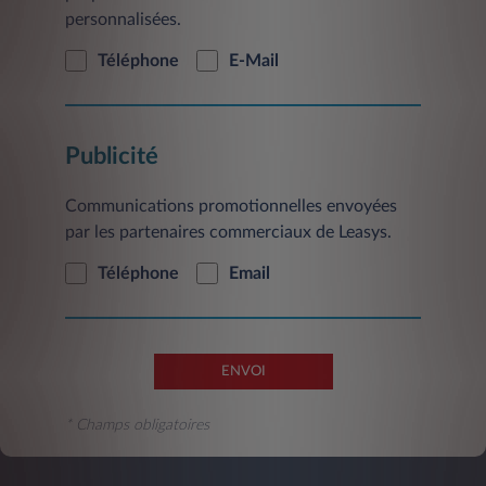
vous pouvez le faire à tout moment, sans frais,
personnalisées.
en adressant votre demande à l’adresse mail
suivante: contact@leasys.com
ou par courrier
Téléphone
E-Mail
postal à l’adresse suivante: Leasys France-
Service Clientèle, 2/10 Boulevard de l'Europe,
CS 30183 - 78300 Poissy.
Publicité
Communications promotionnelles envoyées
par les partenaires commerciaux de Leasys.
Téléphone
Email
ENVOI
* Champs obligatoires