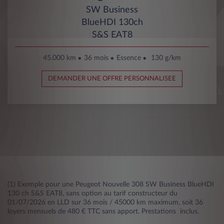
SW Business
BlueHDI 130ch
S&S EAT8
45.000 km
36 mois
Essence
130 g/km
DEMANDER UNE OFFRE PERSONNALISEE
(1) Exemple pour une Peugeot Nouvelle 308 SW Business BlueHDI
130 ch S&S EAT8, sans option au tarif constructeur du
01/07/2026 en LLD sur 36 mois / 45000 km maximum, soit 36
loyers mensuels de 480 € TTC sans apport. Prestations inclus.