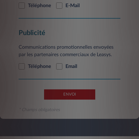
suivante: contact@leasys.com
ou par courrier
Téléphone
E-Mail
postal à l’adresse suivante: Leasys France-
Service Clientèle, 2/10 Boulevard de l'Europe,
CS 30183 - 78300 Poissy.
Publicité
Communications promotionnelles envoyées
par les partenaires commerciaux de Leasys.
Téléphone
Email
ENVOI
* Champs obligatoires