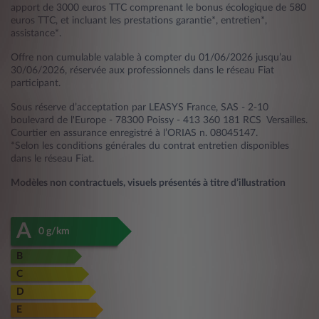
apport de 3000 euros TTC comprenant le bonus écologique de 580
euros TTC, et incluant les prestations garantie*, entretien*,
assistance*.
Offre non cumulable valable à compter du 01/06/2026 jusqu’au
30/06/2026, réservée aux professionnels dans le réseau Fiat
participant.
Sous réserve d’acceptation par LEASYS France, SAS - 2-10
boulevard de l'Europe - 78300 Poissy - 413 360 181 RCS Versailles.
Courtier en assurance enregistré à l’ORIAS n. 08045147.
*Selon les conditions générales du contrat entretien disponibles
dans le réseau Fiat.
Modèles non contractuels, visuels présentés à titre d’illustration
A
0 g/km
B
C
D
E