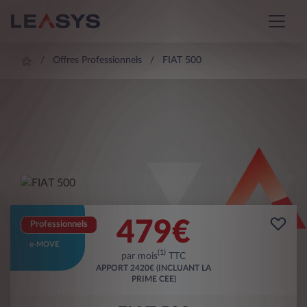
Offres Professionnels
FIAT 500
479
€
Professionnels
e-MOVE
(1)
par mois
TTC
APPORT
2420€ (INCLUANT LA
PRIME CEE)