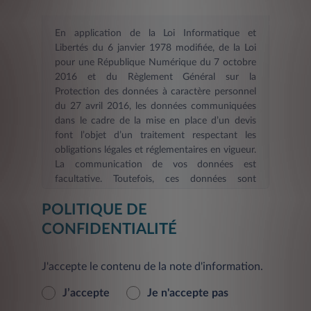
En application de la Loi Informatique et
Libertés du 6 janvier 1978 modifiée, de la Loi
pour une République Numérique du 7 octobre
2016 et du Règlement Général sur la
Protection des données à caractère personnel
du 27 avril 2016, les données communiquées
dans le cadre de la mise en place d’un devis
font l’objet d’un traitement respectant les
obligations légales et réglementaires en vigueur.
La communication de vos données est
facultative. Toutefois, ces données sont
nécessaires dans le cadre d’une demande
POLITIQUE DE
d’information et/ou de devis en ligne. La durée
de validité des informations fournies est de six
CONFIDENTIALITÉ
mois
. Les informations indispensables à
LEASYS FRANCE, afin de répondre à votre
J'accepte le contenu de la note d'information.
demande d’information et/ou constituer votre
devis et de procéder aux mises à jour, sont
J’accepte
Je n'accepte pas
signalées par un astérisque. En l’absence de ces
informations, le Service demandé ne pourra